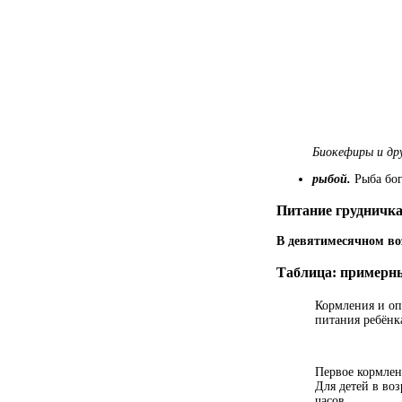
Биокефиры и др
рыбой.
Рыба бо
Питание грудничка
В девятимесячном во
Таблица: примерны
Кормления и оп
питания ребёнк
Первое кормлени
Для детей в воз
часов