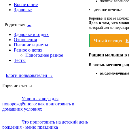
желток варёного
Воспитание
Здоровье
детское печенье.
Коровье и козье молок
Дело в том, что моло
Родителям
→
который легко перевар
Здоровье и отдых
Отношения
Читайте еще:
К
Питание и диеты
Разное о детях
Рацион малыша в 
Новогоднее разное
Тесты
В восемь месяцев ра
кисломолочным
Блоги пользователей →
Горячие статьи
Укропная вода для
новорождённого: как приготовить в
домашних условиях
Что приготовить на детский день
рождения - меню праздника