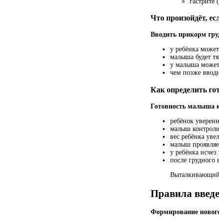
гастрите 
Что произойдёт, е
Вводить прикорм гру
у ребёнка может
малыша будет т
у малыша может
чем позже вводи
Как определить го
Готовность малыша 
ребёнок уверен
малыш контроли
вес ребёнка уве
малыш проявляет
у ребёнка исче
после грудного
Выталкивающий 
Правила введе
Формирование нового