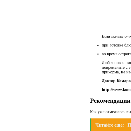
Если малыш отка
при готовке блю
во время острог
Любая новая пищ
повремените с э
прикорма, не на
Доктор Комаро
http://www.koma
Рекомендации 
Как уже отмечалось в
Читайте еще:
П