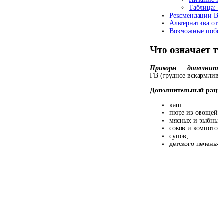
Таблица:
Рекомендации 
Альтернатива от
Возможные поб
Что означает 
Прикорм — дополните
ГВ (грудное вскармли
Дополнительный рац
каш;
пюре из овощей
мясных и рыбны
соков и компото
супов;
детского печенья