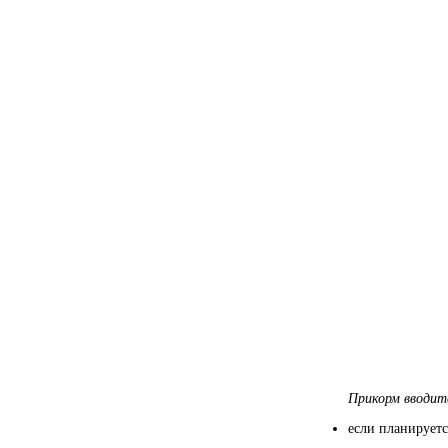
Прикорм вводитс
если планируетс