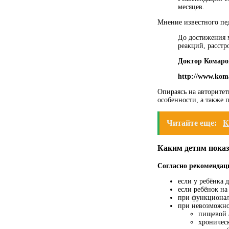
месяцев.
Мнение известного пед
До достижения м
реакций, расстро
Доктор Комаро
http://www.koma
Опираясь на авторитет
особенности, а также 
Читайте еще:
К
Каким детям показ
Согласно рекомендац
если у ребёнка 
если ребёнок на
при функционал
при невозможно
пищевой 
хроничес