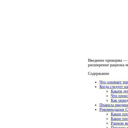
Введение прикорма — 
расширение рациона 
Содержание
Что означает т
Когда следует н
Каким де
Что произ
Как опре
Правила введен
Рекомендации С
Какие пр
Какие про
Рацион м
Питание г