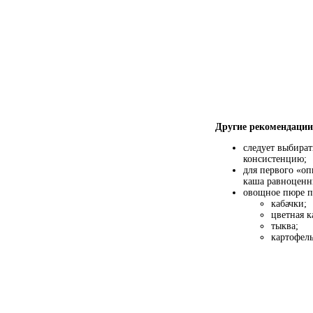
Другие рекомендации
следует выбират
консистенцию;
для первого «оп
каша равноценн
овощное пюре п
кабачки;
цветная к
тыква;
картофель