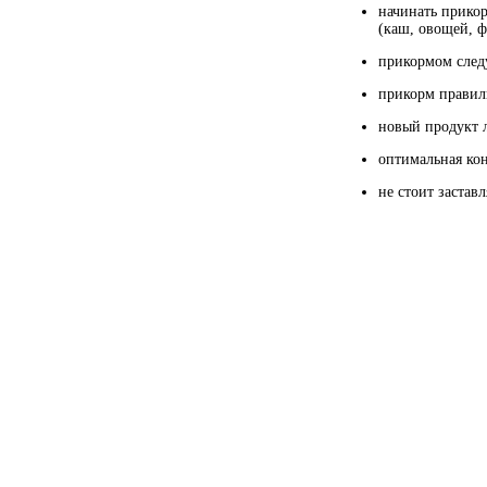
начинать прикор
(каш, овощей, ф
прикормом следу
прикорм правиль
новый продукт л
оптимальная ко
не стоит застав