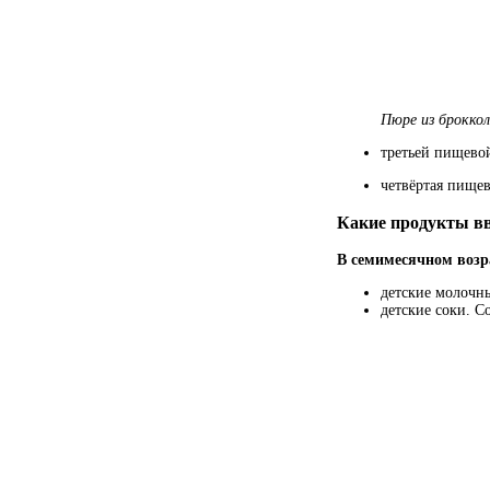
Пюре из брокко
третьей пищево
четвёртая пище
Какие продукты вв
В семимесячном возр
детские молочны
детские соки. С