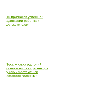
15 признаков успешной
адаптации ребенка к
детскому саду
Тест: у каких растений
осенью листья краснеют, а
у каких желтеют или
остаются зелёными