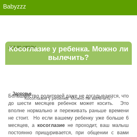
Babyzzz
лет до школы
Косоглазие у ребенка. Можно ли
вылечить?
Здоровье
Большинство родителей даже не догадываются, что
Косоглазие у ребенка. Можно ли вылечить?
до шести месяцев ребенок может косить. Это
вполне нормально и переживать раньше времени
не стоит.
Но если вашему ребенку уже больше 6
месяцев, а
косоглазие
не проходит, ваш малыш
постоянно прищуривается, при общении с вами