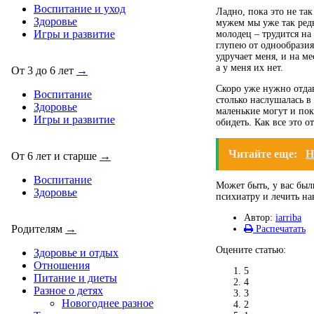
Воспитание и уход
Ладно, пока это не так
Здоровье
мужем мы уже так редк
Игры и развитие
молодец – трудится на 
глупею от однообразия
удручает меня, и на ме
а у меня их нет.
От 3 до 6 лет
→
Скоро уже нужно отдав
Воспитание
столько наслушалась в 
Здоровье
маленькие могут и пок
Игры и развитие
обидеть. Как все это о
Читайте еще:
Н
От 6 лет и старше
→
Воспитание
Может быть, у вас был
Здоровье
психиатру и лечить на
Автор:
iarriba
Родителям
→
Распечатать
Оцените статью:
Здоровье и отдых
Отношения
5
Питание и диеты
4
Разное о детях
3
Новогоднее разное
2