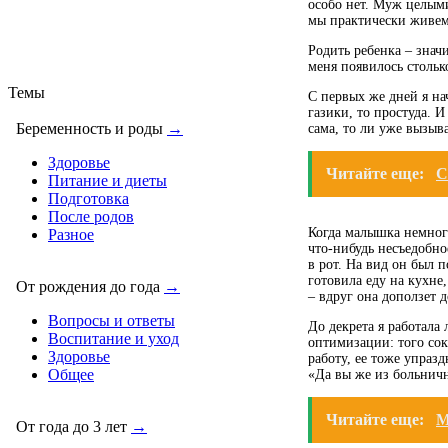
особо нет. Муж целыми
мы практически живем
Родить ребенка – знач
меня появилось столько
Темы
С первых же дней я на
газики, то простуда. 
Беременность и роды
→
сама, то ли уже вызыв
Здоровье
Читайте еще:
С
Питание и диеты
Подготовка
После родов
Когда малышка немного 
Разное
что-нибудь несъедобно
в рот. На вид он был п
готовила еду на кухне
От рождения до года
→
– вдруг она доползет 
Вопросы и ответы
До декрета я работала
Воспитание и уход
оптимизации: того сок
Здоровье
работу, ее тоже упраз
Общее
«Да вы же из больничны
Читайте еще:
М
От года до 3 лет
→