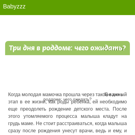
Беременность и роды
Babyzzz
Три дня в роддоме: чего ожидать?
Подготовка
Три дня в
Когда молодая мамочка прошла через такой важный
роддоме: чего ожидать?
этап в ее жизни, как роды ребенка, ей необходимо
еще преодолеть рождение детского места. После
этого утомляемого процесса малыша кладут на
грудь маме. Не стоит расстраиваться, когда малыша
сразу после рождения унесут врачи, ведь и ему, и