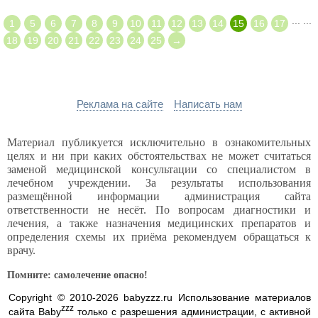
...
...
1
5
6
7
8
9
10
11
12
13
14
15
16
17
18
19
20
21
22
23
24
25
→
Реклама на сайте
Написать нам
Материал публикуется исключительно в ознакомительных
целях и ни при каких обстоятельствах не может считаться
заменой медицинской консультации со специалистом в
лечебном учреждении. За результаты использования
размещённой информации администрация сайта
ответственности не несёт. По вопросам диагностики и
лечения, а также назначения медицинских препаратов и
определения схемы их приёма рекомендуем обращаться к
врачу.
Помните: самолечение опасно!
Copyright © 2010-2026 babyzzz.ru Использование материалов
zzz
сайта Baby
только с разрешения администрации, с активной