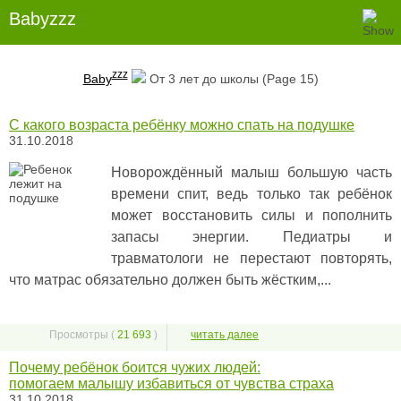
Babyzzz
zzz
Baby
От 3 лет до школы (Page 15)
С какого возраста ребёнку можно спать на подушке
31.10.2018
Новорождённый малыш большую часть
времени спит, ведь только так ребёнок
может восстановить силы и пополнить
запасы энергии. Педиатры и
травматологи не перестают повторять,
что матрас обязательно должен быть жёстким,...
Просмотры (
21 693
)
читать далее
Почему ребёнок боится чужих людей:
помогаем малышу избавиться от чувства страха
31.10.2018