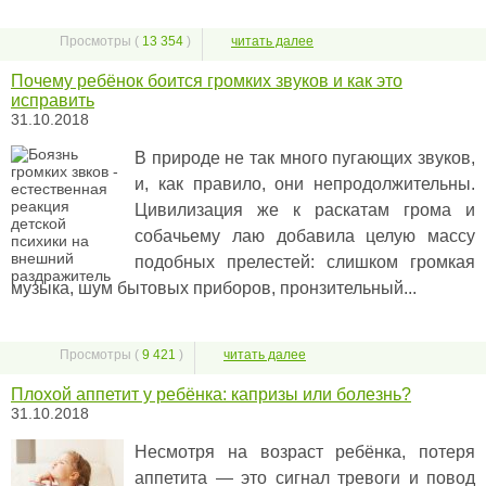
Просмотры (
13 354
)
читать далее
Почему ребёнок боится громких звуков и как это
исправить
31.10.2018
В природе не так много пугающих звуков,
и, как правило, они непродолжительны.
Цивилизация же к раскатам грома и
собачьему лаю добавила целую массу
подобных прелестей: слишком громкая
музыка, шум бытовых приборов, пронзительный...
Просмотры (
9 421
)
читать далее
Плохой аппетит у ребёнка: капризы или болезнь?
31.10.2018
Несмотря на возраст ребёнка, потеря
аппетита — это сигнал тревоги и повод