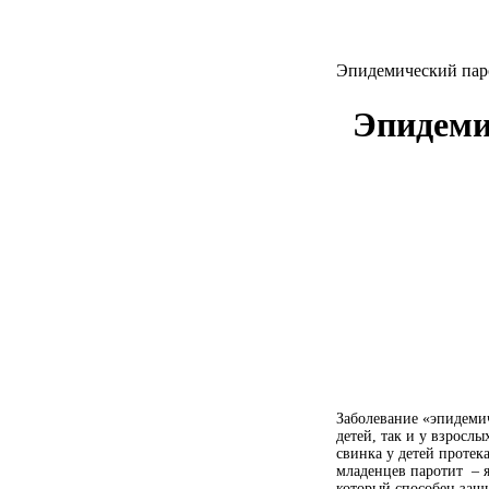
Эпидемический паро
Эпидеми
Заболевание «эпидемич
детей, так и у взрослы
свинка у детей протек
младенцев паротит
– 
который способен защи