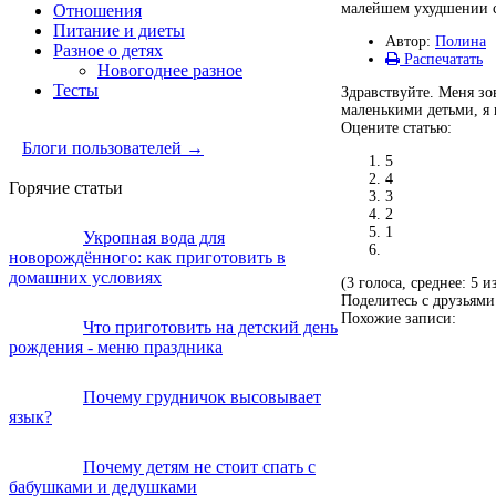
малейшем ухудшении с
Отношения
Питание и диеты
Автор:
Полина
Разное о детях
Распечатать
Новогоднее разное
Тесты
Здравствуйте. Меня зо
маленькими детьми, я п
Оцените статью:
Блоги пользователей →
5
4
Горячие статьи
3
2
1
Укропная вода для
новорождённого: как приготовить в
домашних условиях
(3 голоса, среднее: 5 и
Поделитесь с друзьями
Похожие записи:
Что приготовить на детский день
рождения - меню праздника
Почему грудничок высовывает
язык?
Почему детям не стоит спать с
бабушками и дедушками