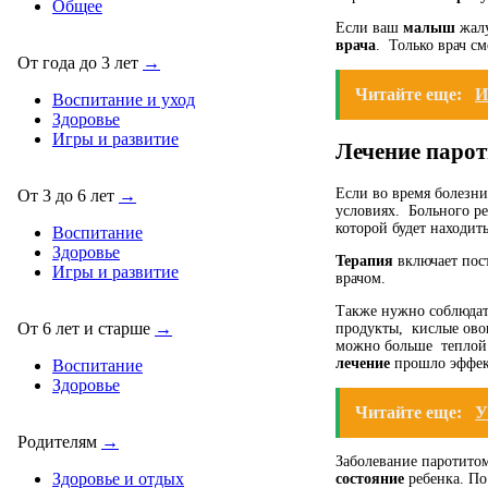
Общее
Если ваш
малыш
жалу
врача
.
Только врач с
От года до 3 лет
→
Читайте еще:
И
Воспитание и уход
Здоровье
Игры и развитие
Лечение парот
Если во время болезн
От 3 до 6 лет
→
условиях.
Больного ре
которой будет находит
Воспитание
Здоровье
Терапия
включает пос
Игры и развитие
врачом.
Также нужно соблюда
От 6 лет и старше
→
продукты,
кислые ово
можно больше
теплой
лечение
прошло эффект
Воспитание
Здоровье
Читайте еще:
У
Родителям
→
Заболевание паротитом
Здоровье и отдых
состояние
ребенка. По