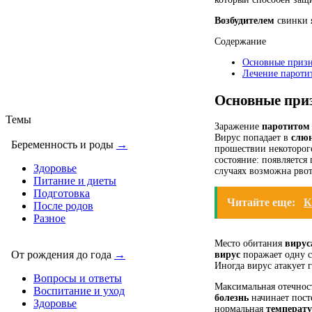
Возбудителем
свинки я
Содержание
Основные призн
Лечение паротит
Основные приз
Темы
Заражение
паротитом
Вирус попадает в
слю
Беременность и роды
→
прошествии некоторог
состояние: появляется
Здоровье
случаях возможна рвот
Питание и диеты
Подготовка
Читайте еще:
К
После родов
Разное
Место обитания
вирус
От рождения до года
→
вирус
поражает одну с
Иногда вирус атакует
Вопросы и ответы
Максимальная отечнос
Воспитание и уход
болезнь
начинает посте
Здоровье
нормальная
температ