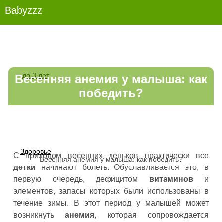
Babyzzz
до 3 лет
Весенняя анемия у малыша: как
победить?
Здоровье
С приходом весенних деньков практически все
Весенняя анемия у малыша: как победить?
детки
начинают болеть. Обуславливается это, в
первую очередь, дефицитом
витаминов
и
элементов, запасы которых были использованы в
течение зимы. В этот период у малышей может
возникнуть
анемия
, которая сопровождается