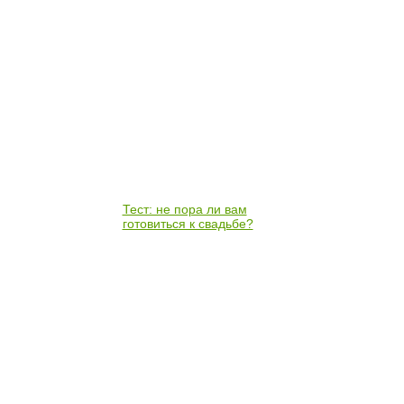
Тест: не пора ли вам
готовиться к свадьбе?