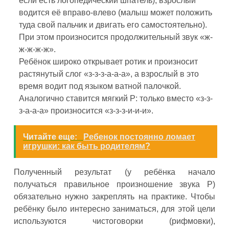
если есть логопедический шпатель), взрослый
водится её вправо-влево (малыш может положить
туда свой пальчик и двигать его самостоятельно).
При этом произносится продолжительный звук «ж-
ж-ж-ж-ж».
Ребёнок широко открывает ротик и произносит
растянутый слог «з-з-з-а-а-а», а взрослый в это
время водит под языком ватной палочкой.
Аналогично ставится мягкий Р: только вместо «з-з-
з-а-а-а» произносится «з-з-з-и-и-и».
Читайте еще:
Ребенок постоянно ломает
игрушки: как быть родителям?
Полученный результат (у ребёнка начало
получаться правильное произношение звука Р)
обязательно нужно закреплять на практике. Чтобы
ребёнку было интересно заниматься, для этой цели
используются чистоговорки (рифмовки),