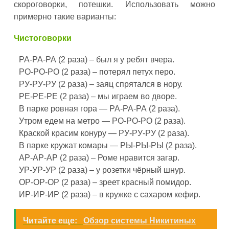
скороговорки, потешки. Использовать можно
примерно такие варианты:
Чистоговорки
РА-РА-РА (2 раза) – был я у ребят вчера.
РО-РО-РО (2 раза) – потерял петух перо.
РУ-РУ-РУ (2 раза) – заяц спрятался в нору.
РЕ-РЕ-РЕ (2 раза) – мы играем во дворе.
В парке ровная гора — РА-РА-РА (2 раза).
Утром едем на метро — РО-РО-РО (2 раза).
Краской красим конуру — РУ-РУ-РУ (2 раза).
В парке кружат комары — РЫ-РЫ-РЫ (2 раза).
АР-АР-АР (2 раза) – Роме нравится загар.
УР-УР-УР (2 раза) – у розетки чёрный шнур.
ОР-ОР-ОР (2 раза) – зреет красный помидор.
ИР-ИР-ИР (2 раза) – в кружке с сахаром кефир.
Читайте еще:
Обзор системы Никитиных