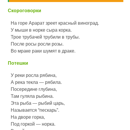
Скороговорки
На горе Арарат зреет красный виноград.
У мыши в норке сыра корка.
Трое трубачей трубили в трубы.
После росы росли розы.
Во мраке раки шумят в драке.
Потешки
У реки росла рябина,
А река текла — рябила.
Посередине глубина,
Там гуляла рыбина.
Эта рыба — рыбий царь,
Называется “пескарь”.
На дворе горка,
Под горкой — норка.