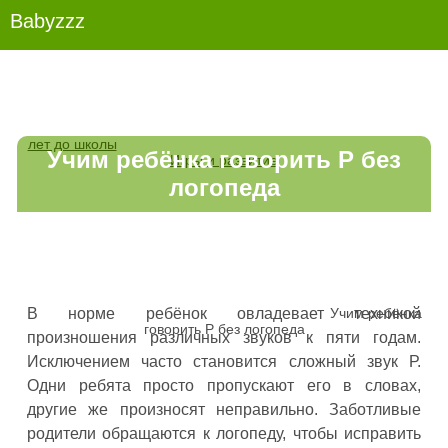
Babyzzz
лет до школы
Учим ребёнка говорить Р без
Игры и развитие
логопеда
Учим ребёнка
В норме ребёнок овладевает техникой
говорить Р без логопеда
произношения различных звуков к пяти годам.
Исключением часто становится сложный звук Р.
Одни ребята просто пропускают его в словах,
другие же произносят неправильно. Заботливые
родители обращаются к логопеду, чтобы исправить