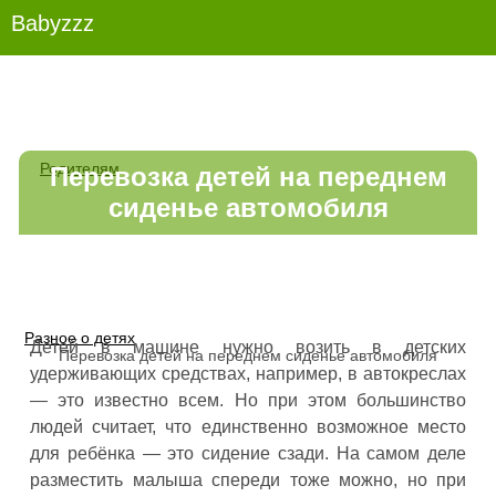
Babyzzz
Родителям
Перевозка детей на переднем
сиденье автомобиля
Разное о детях
Детей в машине нужно возить в детских
Перевозка детей на переднем сиденье автомобиля
удерживающих средствах, например, в автокреслах
— это известно всем. Но при этом большинство
людей считает, что единственно возможное место
для ребёнка — это сидение сзади. На самом деле
разместить малыша спереди тоже можно, но при