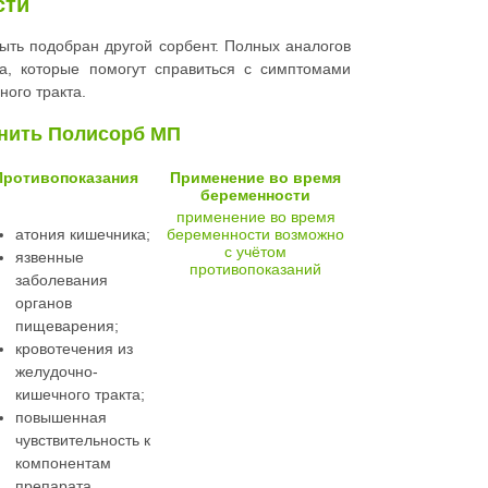
сти
ть подобран другой сорбент. Полных аналогов
ва, которые помогут справиться с симптомами
ного тракта.
енить Полисорб МП
Противопоказания
Применение во время
беременности
применение во время
атония кишечника;
беременности возможно
с учётом
язвенные
противопоказаний
заболевания
органов
пищеварения;
кровотечения из
желудочно-
кишечного тракта;
повышенная
чувствительность к
компонентам
препарата.