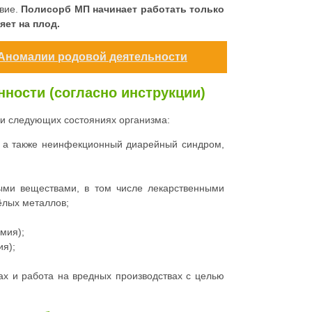
твие.
Полисорб МП начинает работать только
яет на плод.
и Аномалии родовой деятельности
ности (согласно инструкции)
ри следующих состояниях организма:
 а также неинфекционный диарейный синдром,
ыми веществами, в том числе лекарственными
ёлых металлов;
мия);
ия);
ах и работа на вредных производствах с целью