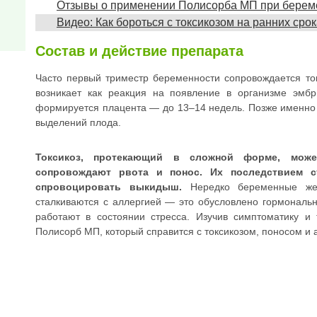
Отзывы о применении Полисорба МП при берем
Видео: Как бороться с токсикозом на ранних сро
Состав и действие препарата
Часто первый триместр беременности сопровождается ток
возникает как реакция на появление в организме эмбр
формируется плацента — до 13–14 недель. Позже именно 
выделений плода.
Токсикоз, протекающий в сложной форме, может
сопровождают рвота и понос. Их последствием с
спровоцировать выкидыш.
Нередко беременные же
сталкиваются с аллергией — это обусловлено гормональн
работают в состоянии стресса. Изучив симптоматику и
Полисорб МП, который справится с токсикозом, поносом и