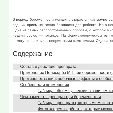
В период беременности женщина старается как можно реж
ведь их приём не всегда безопасен для ребёнка. Но в не
Одна из самых распространённых проблем, с которой мн
недели срока, — токсикоз. На фармакологическом рынк
помогут справиться с неприятными симптомами. Один из 
Содержание
Состав и действие препарата
Применение Полисорба МП при беременности (с
Противопоказания, побочные эффекты и особен
Особенности применения
Таблица: объём суспензии в зависимос
Чем заменить препарат при беременности
Таблица: препараты, которыми можно 
Фотогалерея: сорбенты, которые можн