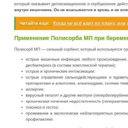
который оказывает детоксикационное и сорбционное дейс
внутри кишечника. Он не всасывается в кровь и не вли
Читайте еще:
Когда не всё идёт по плану, ил
Применение Полисорба МП при беремен
Полисорб МП — сильный сорбент, который используется п
острые кишечные инфекции любого происхождения,
дисбактериоз (в составе комплексной терапии);
острые и хронические интоксикации;
острые отравления сильнодействующими и ядовит
препаратами и алкоголем, алкалоидами, солями тяж
аллергия;
вирусный гепатит и другие желтухи (гипербилирубине
хроническая почечная недостаточность (гиперазотем
токсикоз и гестоз;
проживание в экологически неблагоприятных регион
профилактики.