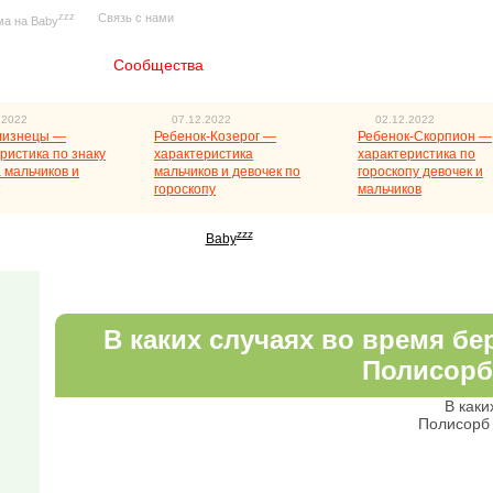
zzz
Связь с нами
ма на Baby
Главная
Сообщества
.2022
07.12.2022
02.12.2022
лизнецы —
Ребенок-Козерог —
Ребенок-Скорпион —
ристика по знаку
характеристика
характеристика по
 мальчиков и
мальчиков и девочек по
гороскопу девочек и
гороскопу
мальчиков
zzz
Baby
В каких случаях во время б
Полисорб
В каки
Полисорб