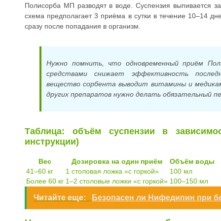
Полисорба МП разводят в воде. Суспензия выпивается за
схема предполагает 3 приёма в сутки в течение 10–14 дн
сразу после попадания в организм.
Нужно помнить, что одновременный приём Пол
средствами снижает эффективность послед
вещество сорбента выводит витамины и медика
других препаратов нужно делать обязательный пер
Таблица: объём суспензии в зависимо
инструкции)
Вес
Дозировка на один приём
Объём воды
41–60 кг
1 столовая ложка «с горкой»
100 мл
Более 60 кг
1–2 столовые ложки «с горкой»
100–150 мл
Читайте еще:
Безопасен ли Нифедипин при б