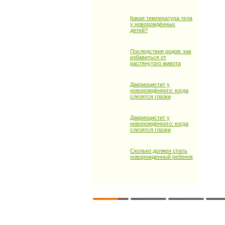
Какая температура тела
у новорождённых
детей?
Последствия родов: как
избавиться от
растянутого живота
Дакриоцистит у
новорождённого: когда
слезятся глазки
Дакриоцистит у
новорождённого: когда
слезятся глазки
Сколько должен спать
новорожденный ребенок