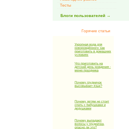
Тесты
Блоги пользователей →
Горячие статьи
Укропная вода для
новорождённого: как
приготовить в домашних
условиях
Что приготовить на
детский день рождения -
меню праздника
Почему грудничок
высовывает язык?
Почему детям не стоит
спать с бабушками и
дедушками
Почему выпадают
волосы у грудничка,
опасно ли это?