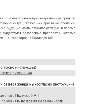
е прибегать к помощи лекарственных средств,
которых ситуациях без них просто не обойтись.
огие будущие мамы сталкиваются уже в первые
е существуют безопасные препараты, которые
них — энтеросорбент Полисорб МП.
огласно инструкции)
ности применения
ти от веса женщины (согласно инструкции)
заменить Полисорб МП
о применять во время беременности