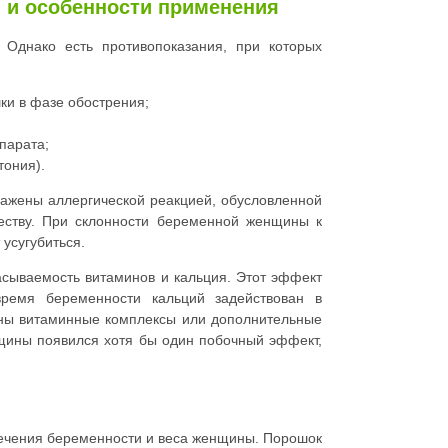
 и особенности применения
 Однако есть противопоказания, при которых
ки в фазе обострения;
парата;
тония).
ажены аллергической реакцией, обусловленной
еству. При склонности беременной женщины к
усугубиться.
сываемость витаминов и кальция. Этот эффект
время беременности кальций задействован в
ены витаминные комплексы или дополнительные
щины появился хотя бы один побочный эффект,
 течения беременности и веса женщины. Порошок