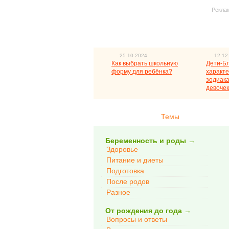
Рекла
25.10.2024
12.12
Как выбрать школьную
Дети-Б
форму для ребёнка?
характе
зодиака
девочек
Темы
Беременность и роды
→
Здоровье
Питание и диеты
Подготовка
После родов
Разное
От рождения до года
→
Вопросы и ответы