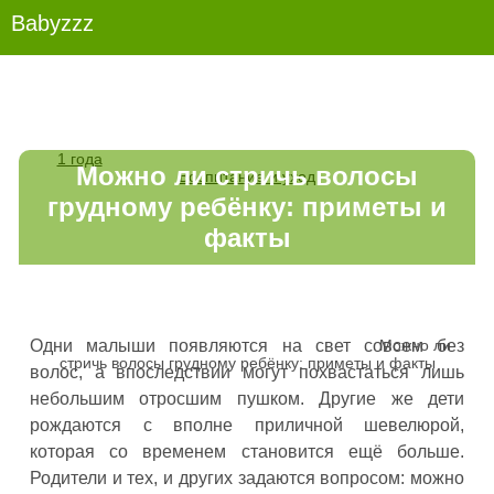
Babyzzz
1 года
Можно ли стричь волосы
Воспитание и уход
грудному ребёнку: приметы и
факты
Можно ли
Одни малыши появляются на свет совсем без
стричь волосы грудному ребёнку: приметы и факты
волос, а впоследствии могут похвастаться лишь
небольшим отросшим пушком. Другие же дети
рождаются с вполне приличной шевелюрой,
которая со временем становится ещё больше.
Родители и тех, и других задаются вопросом: можно