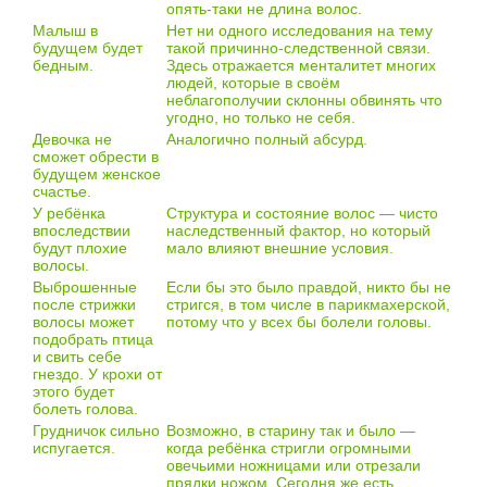
опять-таки не длина волос.
Малыш в
Нет ни одного исследования на тему
будущем будет
такой причинно-следственной связи.
бедным.
Здесь отражается менталитет многих
людей, которые в своём
неблагополучии склонны обвинять что
угодно, но только не себя.
Девочка не
Аналогично полный абсурд.
сможет обрести в
будущем женское
счастье.
У ребёнка
Структура и состояние волос — чисто
впоследствии
наследственный фактор, но который
будут плохие
мало влияют внешние условия.
волосы.
Выброшенные
Если бы это было правдой, никто бы не
после стрижки
стригся, в том числе в парикмахерской,
волосы может
потому что у всех бы болели головы.
подобрать птица
и свить себе
гнездо. У крохи от
этого будет
болеть голова.
Грудничок сильно
Возможно, в старину так и было —
испугается.
когда ребёнка стригли огромными
овечьими ножницами или отрезали
прядки ножом. Сегодня же есть