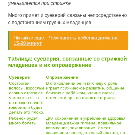
уменьшается при стрижке
Много примет и суеверий связаны непосредственно
с подстриганием грудных младенцев.
Читайте еще:
Чем занять ребенка дома на
15-20 минут
Таблица: суеверия, связанные со стрижкой
младенцев и их опровержение
Суеверие
Опровержение
Состригая
В становлении речи ключевую роль
волосы, взрослые
играет психическое развитие, общение
словно отрезают
близких с ребёнком, чтение сказок,
у малыша язык:
потешек и пр., но никак не стрижка.
он поздно начнёт
говорить и будет
делать это плохо.
Ребёнок будет
Для сохранения и укрепления здоровья
много болеть.
младенца важна гигиена, правильное
кормление, закаливание. Имеет
значение и наследственный фактор, но