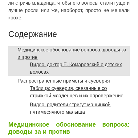
ли стричь младенца, чтобы его волосы стали гуще и
лучше росли или же, наоборот, просто не мешали
крохе.
Содержание
Медицинское обоснование вопроса: доводы за
и против
Видео: доктор Е. Комаровский о детских
волосах
Распространённые приметы и суеверия
Таблица: суеверия, связанные со
стрижкой младенцев и их опровержение
Видео: родители стригут машинкой
пятимесячного малыша
Медицинское обоснование вопроса:
доводы за и против