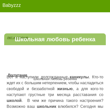
Babyzzz
лет и старше
Школьная любовь ребенка
Воспитание
Вот и наступили долгожданные
каникулы
. Кто-то
Школьная любовь ребенка
ждет их с большим нетерпением, чтобы насладиться
свободой и беззаботной
жизнью
, а для кого-то
наступают грустные три месяца расставания со
школой
.
В чем же причина такого настроения?
Возможно ваш
школьник
влюбился? Сегодня мы