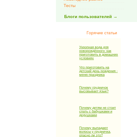
Тесты
Блоги пользователей →
Горячие статьи
Укропная вода для
новорождённого: как
приготовить в домашних
условиях
Что приготовить на
детский день рождения -
меню праздника
Почему грудничок
высовывает язык?
Почему детям не стоит
спать с бабушками и
дедушками
Почему выпадают
волосы у грудничка,
опасно ли это?