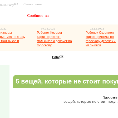
zzz
Связь с нами
ма на Baby
Главная
Сообщества
.2022
07.12.2022
02.12.2022
лизнецы —
Ребенок-Козерог —
Ребенок-Скорпион —
ристика по знаку
характеристика
характеристика по
 мальчиков и
мальчиков и девочек по
гороскопу девочек и
гороскопу
мальчиков
zzz
Baby
5 вещей, которые не стоит пок
Здоровье
вещей, которые не стоит поку