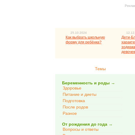
Рекла
25.10.2024
12.12
Как выбрать школьную
Дети-Б
форму для ребёнка?
характе
зодиака
девочек
Темы
Беременность и роды
→
Здоровье
Питание и диеты
Подготовка
После родов
Разное
От рождения до года
→
Вопросы и ответы