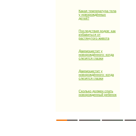
Какая температура тела
у новорождённых
детей?
Последствия родов: как
избавиться от
растянутого живота
Дакриоцистит у
новорождённого: когда
слезятся глазки
Дакриоцистит у
новорождённого: когда
слезятся глазки
Сколько должен спать
новорожденный ребенок