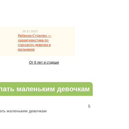
28.11.2022
Ребенок-Стрелец —
характеристика по
гороскопу девочек и
мальчиков
От 6 лет и старше
упать маленьким девочкам
5
пать маленьким девочкам