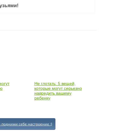
узьями!
могут
Не глотать: 5 вещей,
ью
которые могут серьезно
навредить вашему
ребенку
- подними себе настроение :)