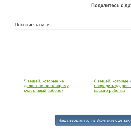
Поделитесь с др
Похожие записи:
5 вещей, которые не
8 вещей, которые 
делает по-настоящему
навредить здоров
счастливый ребенок
вашего ребенка
Наша веселая группа Вконтакте о детках 