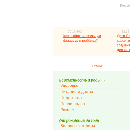
Рекла
25.10.2024
12.12
Как выбрать школьную
Дети-Б
форму для ребёнка?
характе
зодиака
девочек
Темы
Беременность и роды
→
Здоровье
Питание и диеты
Подготовка
После родов
Разное
От рождения до года
→
Вопросы и ответы