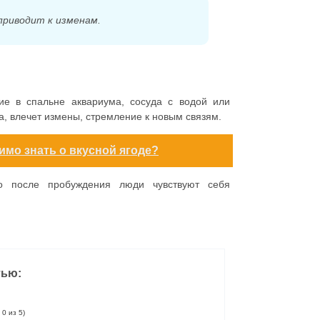
приводит к изменам.
ие в спальне аквариума, сосуда с водой или
а, влечет измены, стремление к новым связям.
имо знать о вкусной ягоде?
го после пробуждения люди чувствуют себя
тью:
 0 из 5)