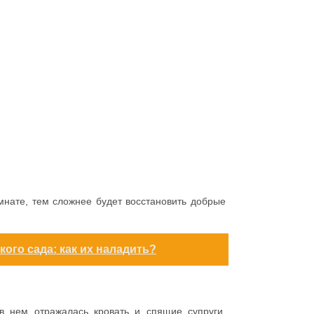
нате, тем сложнее будет восстановить добрые
ого сада: как их наладить?
в нем отражалась кровать и спящие супруги.