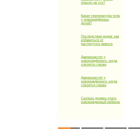
опасно ли это?
Какая температура тела
у новорождённых
детей?
Последствия родов: как
избавиться от
растянутого живота
Дакриоцистит у
новорождённого: когда
слезятся глазки
Дакриоцистит у
новорождённого: когда
слезятся глазки
Сколько должен спать
новорожденный ребенок