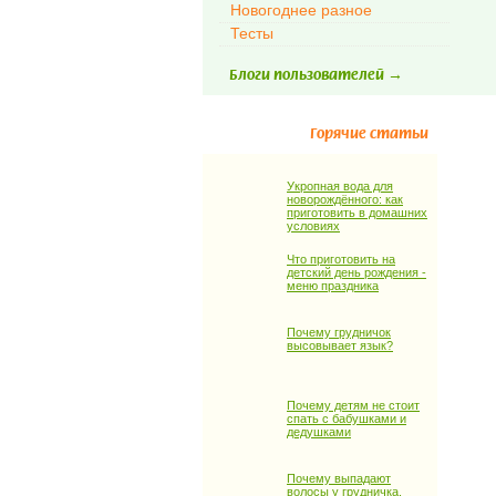
Новогоднее разное
Тесты
Блоги пользователей →
Горячие статьи
Укропная вода для
новорождённого: как
приготовить в домашних
условиях
Что приготовить на
детский день рождения -
меню праздника
Почему грудничок
высовывает язык?
Почему детям не стоит
спать с бабушками и
дедушками
Почему выпадают
волосы у грудничка,