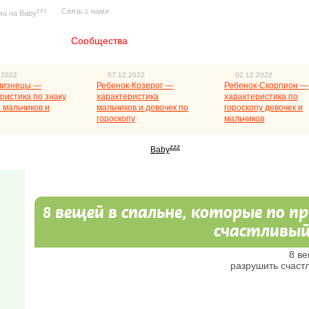
zzz
Связь с нами
ма на Baby
Главная
Сообщества
.2022
07.12.2022
02.12.2022
лизнецы —
Ребенок-Козерог —
Ребенок-Скорпион —
ристика по знаку
характеристика
характеристика по
 мальчиков и
мальчиков и девочек по
гороскопу девочек и
гороскопу
мальчиков
zzz
Baby
8 вещей в спальне, которые по
счастливый
8 ве
разрушить счаст