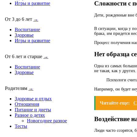
Сложности с п
Игры и развитие
Дети, рожденные вне б
От 3 до 6 лет
→
В ситуации, когда у п
Воспитание
брака, им придется нес
Здоровье
Игры и развитие
Процесс получения нас
Нет образца с
От 6 лет и старше
→
Одна из самых больших
Воспитание
не такая, как у других.
Здоровье
Психологи счита
Родителям
→
Например, он будет не
Здоровье и отдых
Читайте еще:
С
Отношения
Питание и диеты
Разное о детях
Воздействие н
Новогоднее разное
Тесты
Люди часто ссорятся, 