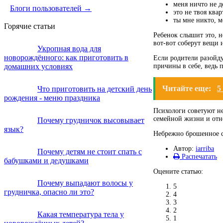
меня ничто не д
Блоги пользователей →
это не твоя ква
ты мне никто, м
Горячие статьи
Ребенок слышит это, н
вот-вот соберут вещи 
Укропная вода для
новорождённого: как приготовить в
Если родители разойдут
домашних условиях
причины в себе, ведь 
Читайте еще:
5
Что приготовить на детский день
рождения - меню праздника
Психологи советуют не
семейной жизни и от
Почему грудничок высовывает
язык?
Небрежно брошенное с
Автор:
iarriba
Почему детям не стоит спать с
Распечатать
бабушками и дедушками
Оцените статью:
Почему выпадают волосы у
5
грудничка, опасно ли это?
4
3
2
Какая температура тела у
1