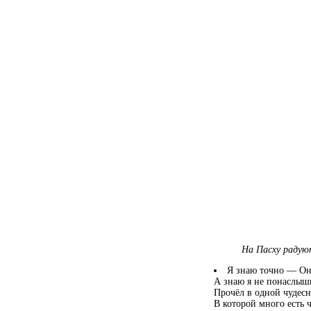
На Пасху радую
Я знаю точно — Он
А знаю я не понаслыш
Прочёл в одной чудес
В которой много есть ч