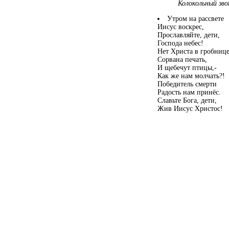
Колокольный зв
Утром на рассвете
Иисус воскрес,
Прославляйте, дети,
Господа небес!
Нет Христа в гробнице
Сорвана печать,
И щебечут птицы,-
Как же нам молчать?!
Победитель смерти
Радость нам принёс.
Славьте Бога, дети,
Жив Иисус Христос!