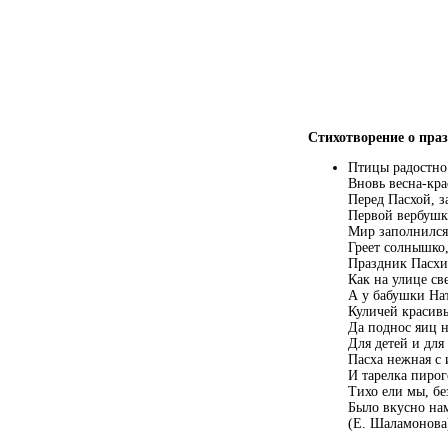
Стихотворение о пра
Птицы радостно
Вновь весна-кра
Перед Пасхой, з
Первой вербушка
Мир заполнился
Греет солнышко,
Праздник Пасхи 
Как на улице св
А у бабушки На
Куличей красив
Да поднос яиц 
Для детей и для
Пасха нежная с
И тарелка пирог
Тихо ели мы, бе
Было вкусно на
(Е. Шаламонова