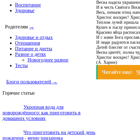
Весна надела украшени
Воспитание
И в честь Святого Воск
Здоровье
Весь, пеньем птиц нап
Христос воскрес! Хрис
Теплом лучей пришла 
Родителям
→
Кулич и пасху принесл
Красиво яйца расписал
Здоровье и отдых
И с нами Бога прослав
И люди радуются пасхе
Отношения
Детей блестят от счаст
Питание и диеты
Весна цветёт, полна чу
Разное о детях
Христос воскрес! Хрис
Новогоднее разное
(А. Харин)
Тесты
Читайте еще:
Ч
Блоги пользователей →
Горячие статьи
Укропная вода для
новорождённого: как приготовить в
домашних условиях
Что приготовить на детский день
рождения - меню праздника