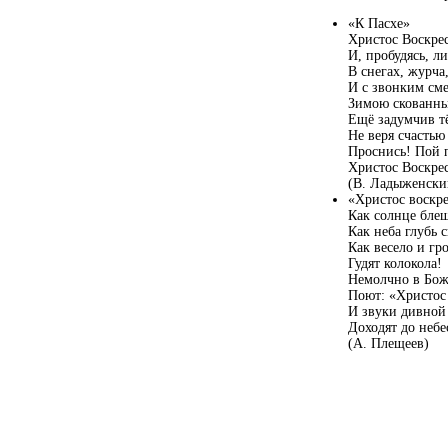
«К Пасхе»
Христос Воскре
И, пробудясь, л
В снегах, журча
И с звонким сме
Зимою скованны
Ещё задумчив т
Не веря счастью
Проснись! Пой 
Христос Воскре
(В. Ладыженски
«Хрис­тос воскр
Как солнце блещ
Как неба глубь с
Как весело и гр
Гудят колокола!
Немолчно в Бож
Поют: «Христос 
И звуки дивной
Доходят до небе
(А. Плещеев)