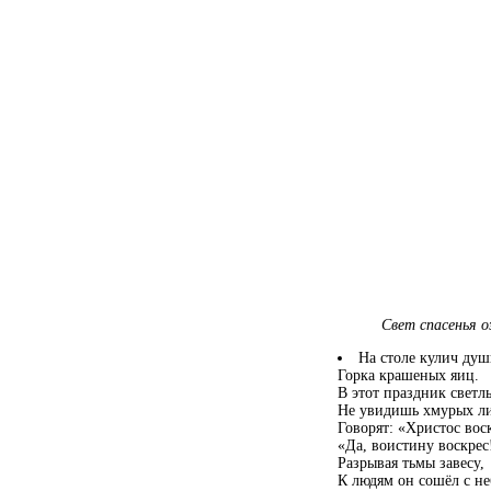
Свет спасенья 
На столе кулич душ
Горка крашеных яиц.
В этот праздник светл
Не увидишь хмурых л
Говорят: «Христос воск
«Да, воистину воскрес
Разрывая тьмы завесу,
К людям он сошёл с не