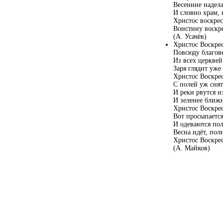
Весенние надел
И словно храм, 
Христос воскрес
Воистину воскр
(А. Усачёв)
Христос Воскре
Повсюду благове
Из всех церквей
Заря глядит уже
Христос Воскрес
С полей уж снят
И реки рвутся и
И зеленее ближ
Христос Воскрес
Вот просыпается
И одеваются пол
Весна идёт, полн
Христос Воскрес
(А. Майков)