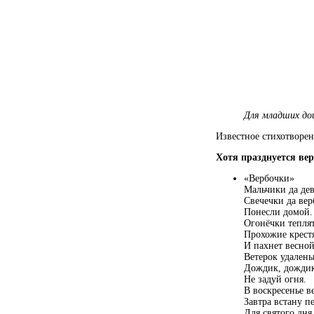
Для младших до
Известное стихотворен
Хотя празднуется вер
«Вербочки»
Мальчики да де
Свечечки да ве
Понесли домой.
Огонёчки теплят
Прохожие крестя
И пахнет весной
Ветерок удалень
Дождик, дождик
Не задуй огня.
В воскресенье в
Завтра встану п
Для святого дня