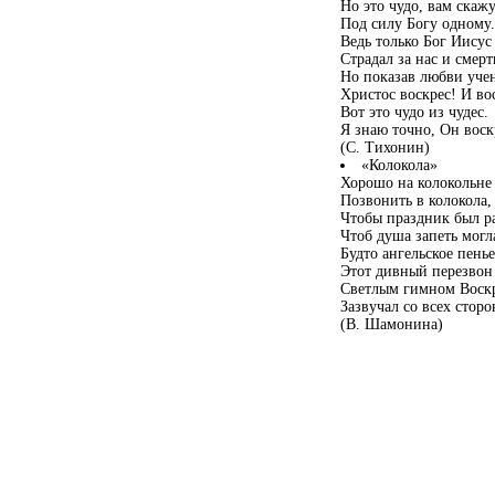
Но это чудо, вам скажу
Под силу Богу одному.
Ведь только Бог Иисус
Страдал за нас и смерт
Но показав любви учен
Христос воскрес! И во
Вот это чудо из чудес.
Я знаю точно, Он воск
(С. Тихонин)
«Колокола»
Хорошо на колокольне
Позвонить в колокола,
Чтобы праздник был р
Чтоб душа запеть могл
Будто ангельское пенье
Этот дивный перезвон
Светлым гимном Воскр
Зазвучал со всех сторо
(В. Шамонина)