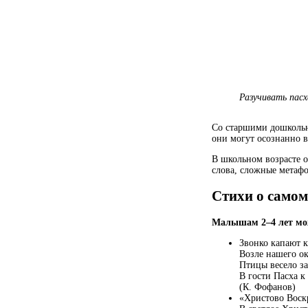
Разучивать пас
Со старшими дошкольни
они могут осознанно в
В школьном возрасте о
слова, сложные метафо
Стихи о самом
Малышам 2–4 лет мож
Звонко капают 
Возле нашего ок
Птицы весело за
В гости Пасха к
(К. Фофанов)
«Христово Воск