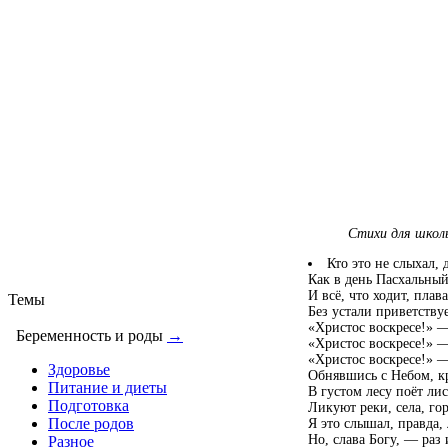
Стихи для школ
Кто это не слыхал, 
Как в день Пасхальный
И всё, что ходит, пла
Темы
Без устали приветству
«Христос воскресе!» 
Беременность и роды
→
«Христос воскресе!» —
«Христос воскресе!» 
Здоровье
Обнявшись с Небом, к
Питание и диеты
В густом лесу поёт ли
Подготовка
Ликуют реки, села, г
После родов
Я это слышал, правда,
Но, слава Богу, — раз 
Разное