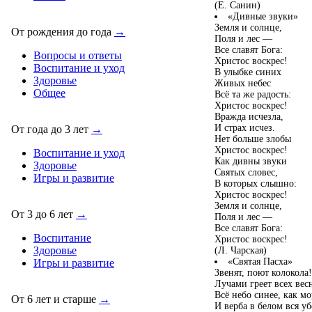
(Е. Санин)
«Дивные звуки»
Земля и солнце,
От рождения до года
→
Поля и лес —
Все славят Бога:
Вопросы и ответы
Христос воскрес!
Воспитание и уход
В улыбке синих
Здоровье
Живых небес
Общее
Всё та же радость:
Христос воскрес!
Вражда исчезла,
И страх исчез.
От года до 3 лет
→
Нет больше злобы
Христос воскрес!
Воспитание и уход
Как дивны звуки
Здоровье
Святых словес,
Игры и развитие
В которых слышно:
Христос воскрес!
Земля и солнце,
От 3 до 6 лет
→
Поля и лес —
Все славят Бога:
Воспитание
Христос воскрес!
Здоровье
(Л. Чарская)
«Святая Пасха»
Игры и развитие
Звенят, поют колокола!
Лучами греет всех вес
Всё небо синее, как мо
От 6 лет и старше
→
И верба в белом вся уб