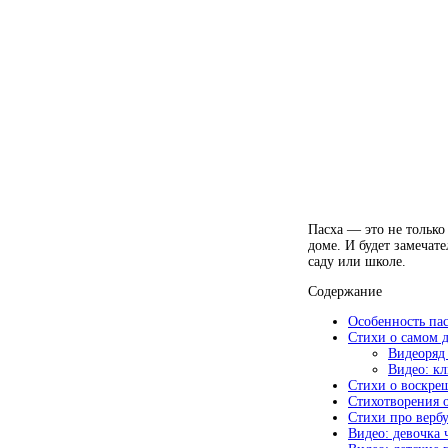
Пасха — это не только
доме. И будет замечат
саду или школе.
Содержание
Особенность па
Стихи о самом д
Видеоряд 
Видео: кл
Стихи о воскре
Стихотворения о
Стихи про верб
Видео: девочка 