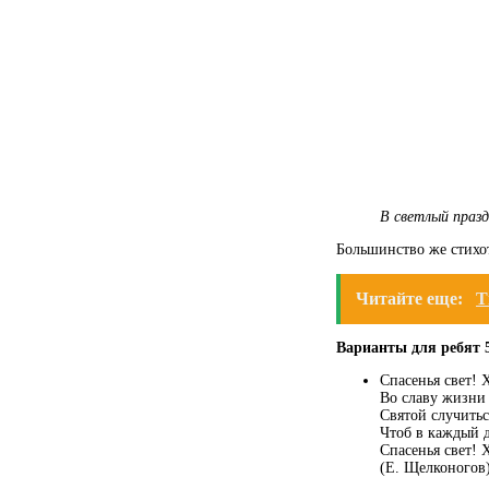
В светлый празд
Большинство же стихо
Читайте еще:
Т
Варианты для ребят 5
Спасенья свет! 
Во славу жизни 
Святой случитьс
Чтоб в каждый д
Спасенья свет! 
(Е. Щелконогов