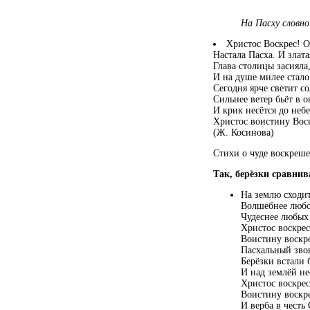
На Пасху словно
Христос Воскрес! О
Настала Пасха. И злата
Глава столицы засияла
И на душе милее стало
Сегодня ярче светит с
Сильнее ветер бьёт в о
И крик несётся до небе
Христос воистину Вос
(Ж. Косинова)
Стихи о чуде воскреш
Так, берёзки сравнив
На землю сходи
Волшебнее любо
Чудеснее любых
Христос воскрес
Воистину воскр
Пасхальный звон
Берёзки встали 
И над землёй не
Христос воскрес
Воистину воскр
И верба в честь