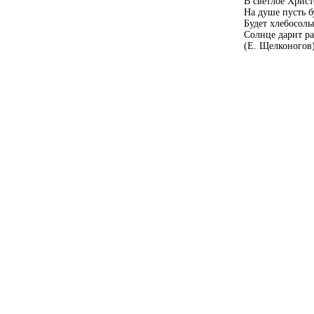
В светлое Христ
На душе пусть б
Будет хлебосол
Солнце дарит ра
(Е. Щелконогов