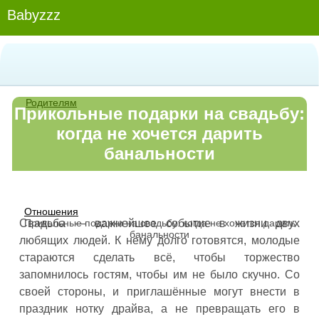
Babyzzz
Родителям
Прикольные подарки на свадьбу:
когда не хочется дарить
банальности
Отношения
Прикольные подарки на свадьбу: когда не хочется дарить
Свадьба — важнейшее событие в жизни двух
банальности
любящих людей. К нему долго готовятся, молодые
стараются сделать всё, чтобы торжество
запомнилось гостям, чтобы им не было скучно. Со
своей стороны, и приглашённые могут внести в
праздник нотку драйва, а не превращать его в