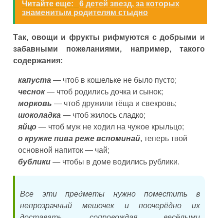
Читайте еще:
6 детей звезд, за которых
знаменитым родителям стыдно
Так, овощи и фрукты рифмуются с добрыми и
забавными пожеланиями, например, такого
содержания:
капуста
— чтоб в кошельке не было пусто;
чеснок
— чтоб родились дочка и сынок;
морковь
— чтоб дружили тёща и свекровь;
шоколадка
— чтоб жилось сладко;
яйцо
— чтоб муж не ходил на чужое крыльцо;
о кружке пива реже вспоминай
, теперь твой
основной напиток — чай;
бублики
— чтобы в доме водились рублики.
Все эти предметы нужно поместить в
непрозрачный мешочек и поочерёдно их
доставать, сопровождая весёлыми