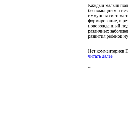
Каждый малыш появл
беспомощным и не
иммунная система т
формирование, в рез
новорожденный под
различных заболева
развития ребенок ну
Нет комментариев
П
читать далее
...