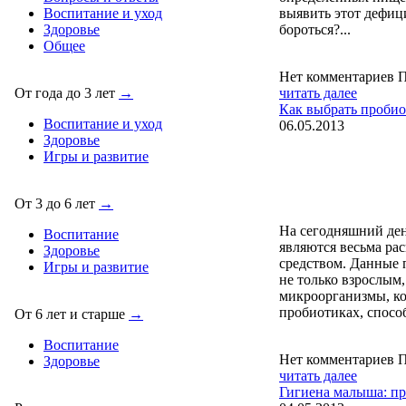
выявить этот дефиц
Воспитание и уход
бороться?...
Здоровье
Общее
Нет комментариев
П
читать далее
От года до 3 лет
→
Как выбрать пробио
Воспитание и уход
06.05.2013
Здоровье
Игры и развитие
От 3 до 6 лет
→
На сегодняшний де
Воспитание
являются весьма ра
Здоровье
средством. Данные 
Игры и развитие
не только взрослым
микроорганизмы, ко
пробиотиках, спосо
От 6 лет и старше
→
Воспитание
Нет комментариев
П
Здоровье
читать далее
Гигиена малыша: п