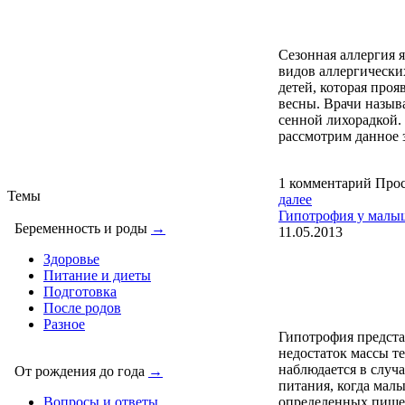
Сезонная аллергия 
видов аллергически
детей, которая проя
весны. Врачи назыв
сенной лихорадкой.
рассмотрим данное з
1 комментарий
Прос
Темы
далее
Гипотрофия у малы
Беременность и роды
→
11.05.2013
Здоровье
Питание и диеты
Подготовка
После родов
Разное
Гипотрофия предста
недостаток массы те
наблюдается в случ
От рождения до года
→
питания, когда мал
определенных пище
Вопросы и ответы