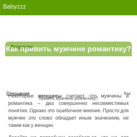
Babyzzz
Родителям
Как привить мужчине романтику?
Отношения
Как
Некоторые
женщины
считают, что мужчины и
привить мужчине романтику?
романтика – два совершенно несовместимых
понятия. Однако это ошибочное мнение. Просто для
мужчин это слово обладает иным значением, не
таким как у женщин.