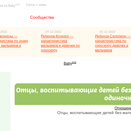
zzz
Связь с нами
ма на Baby
Главная
Сообщества
.2022
07.12.2022
02.12.2022
лизнецы —
Ребенок-Козерог —
Ребенок-Скорпион —
ристика по знаку
характеристика
характеристика по
 мальчиков и
мальчиков и девочек по
гороскопу девочек и
гороскопу
мальчиков
zzz
Baby
Отцы, воспитывающие детей без
одиноч
Отношен
Отцы, воспитывающие детей без мате