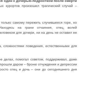
я один с дочерью-подростком после смерти
х курортов произошел трагический случай –
только самому пережить случившееся горе, но
 Находясь на грани отчаяния, отец, волей
еловеком для дочери, ни на день не оставил ее
а, сложностями поведения, естественными для
ее делах, помогал советом, поддерживал, даже
 прошли даром – броню отчуждения и депрессии
росто отец и дочь – они до сегодняшнего дня