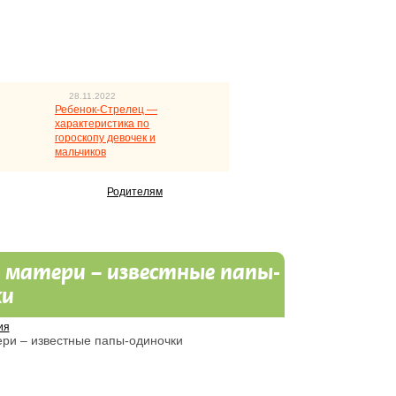
28.11.2022
Ребенок-Стрелец —
характеристика по
гороскопу девочек и
мальчиков
Родителям
 матери – известные папы-
ки
ия
ри – известные папы-одиночки