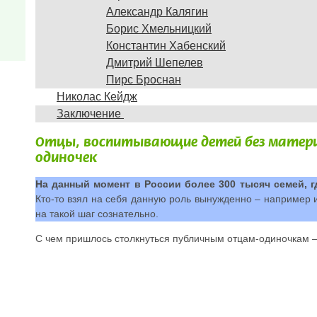
Александр Калягин
Борис Хмельницкий
Константин Хабенский
Дмитрий Шепелев
Пирс Броснан
Николас Кейдж
Заключение
Отцы, воспитывающие детей без матери 
одиночек
На данный момент в России более 300 тысяч семей, 
Кто-то взял на себя данную роль вынужденно – например из
на такой шаг сознательно.
С чем пришлось столкнуться публичным отцам-одиночкам –