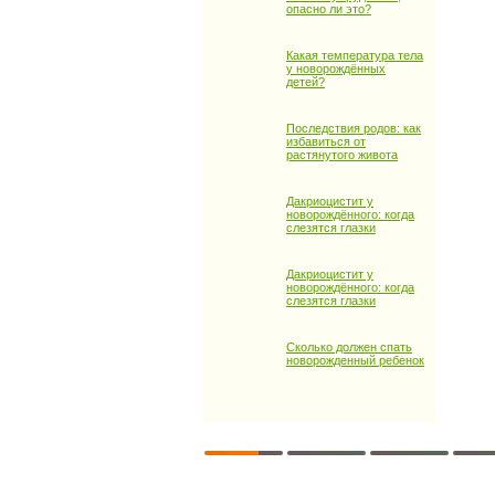
опасно ли это?
Какая температура тела
у новорождённых
детей?
Последствия родов: как
избавиться от
растянутого живота
Дакриоцистит у
новорождённого: когда
слезятся глазки
Дакриоцистит у
новорождённого: когда
слезятся глазки
Сколько должен спать
новорожденный ребенок