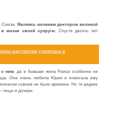
о Союза.
Являясь великим диктором великой
 в жизни своей супруги.
Спустя десять лет
лама мастерски спрятана в
 с ним
, да и бывшая жена Раиса особенно не
 теща. Она очень любила Юрия и помогала ему
актически совсем не было времени. Но те редкие
 – тещи и дочери.