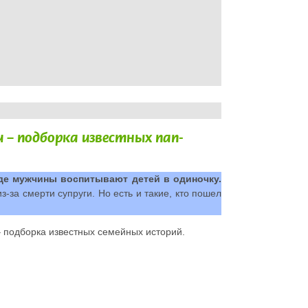
– подборка известных пап-
где мужчины воспитывают детей в одиночку.
-за смерти супруги. Но есть и такие, кто пошел
 подборка известных семейных историй.