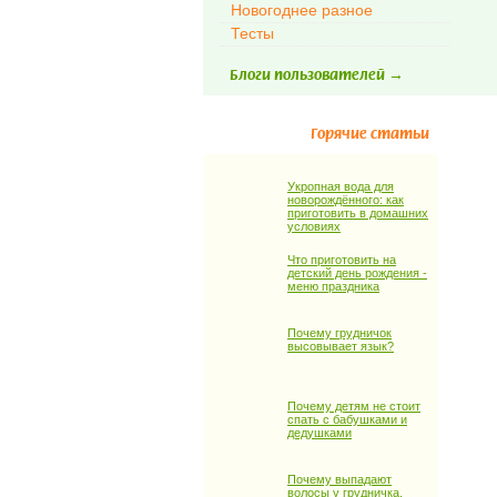
Новогоднее разное
Тесты
Блоги пользователей →
Горячие статьи
Укропная вода для
новорождённого: как
приготовить в домашних
условиях
Что приготовить на
детский день рождения -
меню праздника
Почему грудничок
высовывает язык?
Почему детям не стоит
спать с бабушками и
дедушками
Почему выпадают
волосы у грудничка,