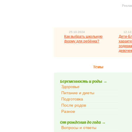
Рекла
25.10.2024
12.12
Как выбрать школьную
Дети-Б
форму для ребёнка?
характе
зодиака
девочек
Темы
Беременность и роды
→
Здоровье
Питание и диеты
Подготовка
После родов
Разное
От рождения до года
→
Вопросы и ответы