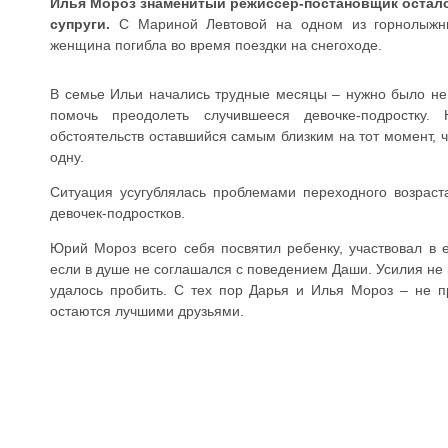
Илья Мороз знаменитый режиссёр-постановщик осталс
супруги.
С Мариной Левтовой на одном из горнолыжны
женщина погибла во время поездки на снегоходе.
В семье Ильи начались трудные месяцы – нужно было не 
помочь преодолеть случившееся девочке-подростку.
обстоятельств оставшийся самым близким на тот момент, ч
одну.
Ситуация усугублялась проблемами переходного возраст
девочек-подростков.
Юрий Мороз всего себя посвятил ребенку, участвовал в 
если в душе не соглашался с поведением Даши. Усилия не
удалось пробить. С тех пор Дарья и Илья Мороз – не п
остаются лучшими друзьями.