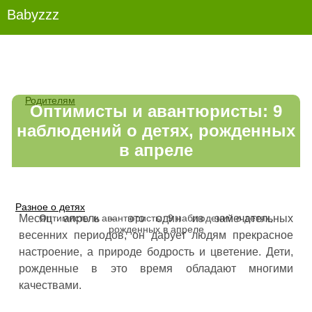
Babyzzz
Родителям
Оптимисты и авантюристы: 9
наблюдений о детях, рожденных
в апреле
Разное о детях
Оптимисты и авантюристы: 9 наблюдений о детях,
Месяц апрель – это один из замечательных
рожденных в апреле
весенних периодов, он дарует людям прекрасное
настроение, а природе бодрость и цветение. Дети,
рожденные в это время обладают многими
качествами.