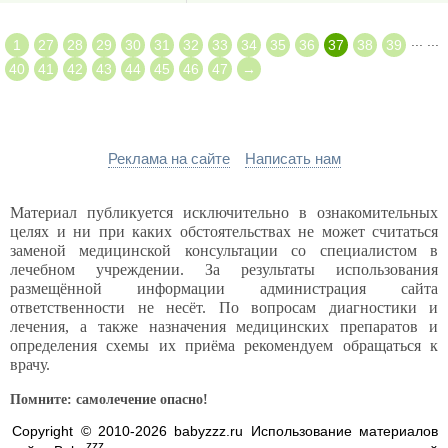
...
...
1
27
28
29
30
31
32
33
34
35
36
37
38
39
40
41
42
43
44
45
46
47
→
Реклама на сайте
Написать нам
Материал публикуется исключительно в ознакомительных
целях и ни при каких обстоятельствах не может считаться
заменой медицинской консультации со специалистом в
лечебном учреждении. За результаты использования
размещённой информации администрация сайта
ответственности не несёт. По вопросам диагностики и
лечения, а также назначения медицинских препаратов и
определения схемы их приёма рекомендуем обращаться к
врачу.
Помните: самолечение опасно!
Copyright © 2010-2026 babyzzz.ru Использование материалов
zzz