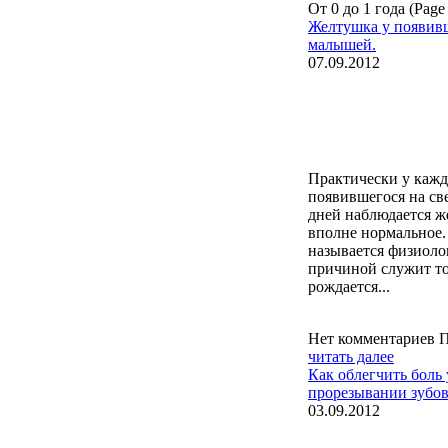
От 0 до 1 года (Page
Желтушка у появивш
малышей.
07.09.2012
Практически у каж
появившегося на све
дней наблюдается ж
вполне нормальное.
называется физиоло
причиной служит т
рождается...
Нет комментариев
П
читать далее
Как облегчить боль
прорезывании зубо
03.09.2012