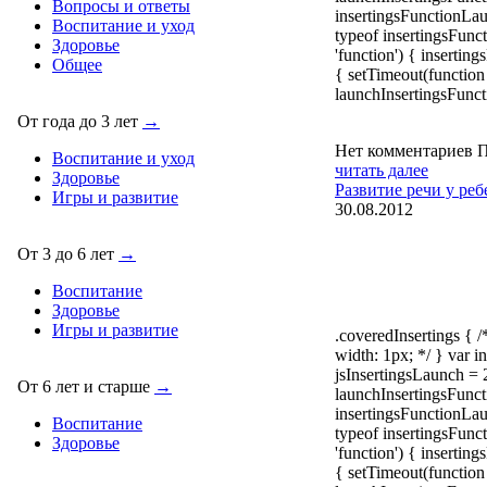
Вопросы и ответы
insertingsFunctionLa
Воспитание и уход
typeof insertingsFun
Здоровье
'function') { insertin
Общее
{ setTimeout(function 
launchInsertingsFunct
От года до 3 лет
→
Нет комментариев
П
Воспитание и уход
читать далее
Здоровье
Развитие речи у реб
Игры и развитие
30.08.2012
От 3 до 6 лет
→
Воспитание
Здоровье
Игры и развитие
.coveredInsertings { 
width: 1px; */ } var in
jsInsertingsLaunch = 
От 6 лет и старше
→
launchInsertingsFunct
insertingsFunctionLa
Воспитание
typeof insertingsFun
Здоровье
'function') { insertin
{ setTimeout(function 