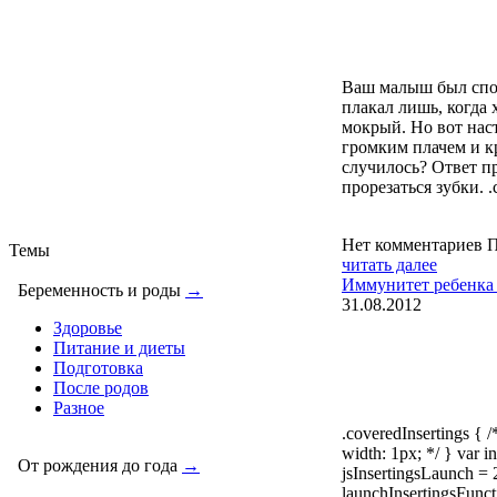
Ваш малыш был спо
плакал лишь, когда 
мокрый. Но вот нас
громким плачем и к
случилось? Ответ п
прорезаться зубки. .c
Нет комментариев
П
Темы
читать далее
Иммунитет ребенка 
Беременность и роды
→
31.08.2012
Здоровье
Питание и диеты
Подготовка
После родов
Разное
.coveredInsertings { 
width: 1px; */ } var in
От рождения до года
→
jsInsertingsLaunch = 
launchInsertingsFunct