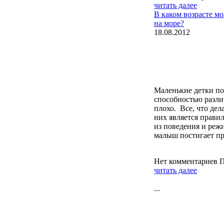
читать далее
В каком возрасте м
на море?
18.08.2012
Маленькие детки по
способностью различ
плохо. Все, что дел
них является прави
из поведения и реж
малыш постигает п
Нет комментариев
П
читать далее
...