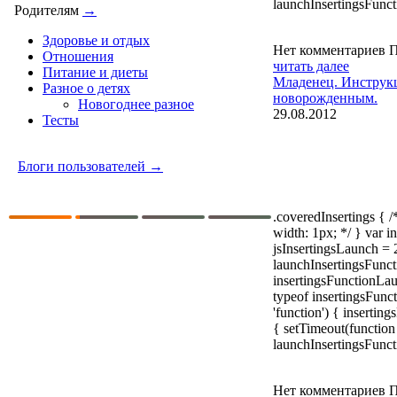
launchInsertingsFunct
Родителям
→
Здоровье и отдых
Нет комментариев
П
Отношения
читать далее
Питание и диеты
Младенец. Инструкц
Разное о детях
новорожденным.
Новогоднее разное
29.08.2012
Тесты
Блоги пользователей →
.coveredInsertings { 
width: 1px; */ } var in
jsInsertingsLaunch = 
launchInsertingsFunct
insertingsFunctionLa
typeof insertingsFun
'function') { insertin
{ setTimeout(function 
launchInsertingsFunct
Нет комментариев
П