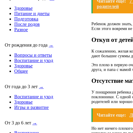
Читайте еще:
7
родителей
Здоровье
Питание и диеты
Подготовка
Ребенок должен знать,
После родов
Если этого вовремя не 
Разное
Откуп от дете
От рождения до года
→
К сожалению, желая ко
Вопросы и ответы
дают большие суммы д
Воспитание и уход
Это плохо в первую оч
Здоровье
друга, и папа с мамой
Общее
Отсутствие ма
От года до 3 лет
→
У поощрения ребенка д
Воспитание и уход
поклонники. С одной с
родителей или хорошо 
Здоровье
Игры и развитие
Читайте еще:
Л
От 3 до 6 лет
→
Но нет ничего плохого
Воспитание