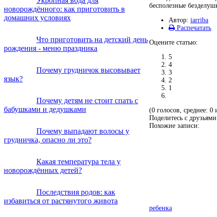
Укропная вода для
бесполезные безделушк
новорождённого: как приготовить в
домашних условиях
Автор:
iarriba
Распечатать
Что приготовить на детский день
Оцените статью:
рождения - меню праздника
5
4
Почему грудничок высовывает
3
язык?
2
1
Почему детям не стоит спать с
бабушками и дедушками
(0 голосов, среднее: 0 
Поделитесь с друзьями
Похожие записи:
Почему выпадают волосы у
грудничка, опасно ли это?
Какая температура тела у
новорождённых детей?
Последствия родов: как
избавиться от растянутого живота
ребенка