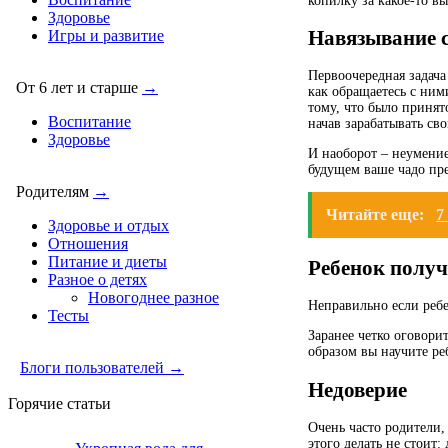
копилку за какое-то 
Здоровье
Навязывание 
Игры и развитие
Первоочередная задача 
От 6 лет и старше
→
как обращаетесь с ним
тому, что было принят
Воспитание
начав зарабатывать сво
Здоровье
И наоборот – неумение
будущем ваше чадо пре
Родителям
→
Читайте еще:
7
Здоровье и отдых
Отношения
Питание и диеты
Ребенок получ
Разное о детях
Новогоднее разное
Неправильно если ребе
Тесты
Заранее четко оговори
образом вы научите ре
Блоги пользователей →
Недоверие
Горячие статьи
Очень часто родители,
этого делать не стоит: