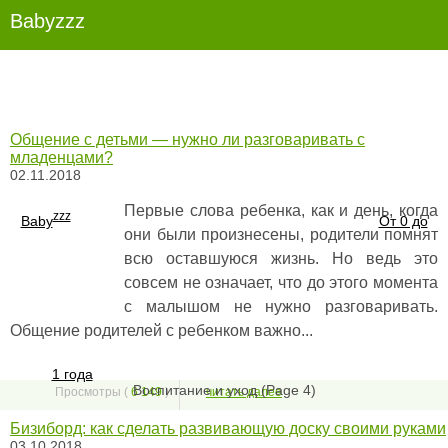
Babyzzz
Общение с детьми — нужно ли разговаривать с
младенцами?
02.11.2018
Первые слова ребенка, как и день, когда
zzz
Baby
От 0 до
они были произнесены, родители помнят
всю оставшуюся жизнь. Но ведь это
совсем не означает, что до этого момента
с малышом не нужно разговаривать.
Общение родителей с ребенком важно...
1 года
Воспитание и уход (Page 4)
Просмотры (
6 149
)
читать далее
Бизиборд: как сделать развивающую доску своими руками
03.10.2018