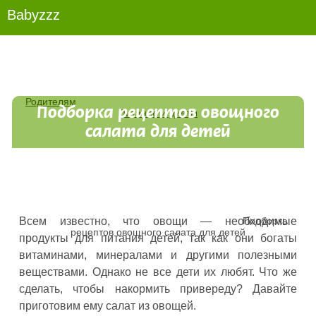
Babyzzz
Родителям
Подборка рецептов овощного
Питание и диеты
салата для детей
Подборка
Всем известно, что овощи — необходимые
рецептов овощного салата для детей
продукты для питания детей, так как они богаты
витаминами, минералами и другими полезными
веществами. Однако не все дети их любят. Что же
сделать, чтобы накормить привереду? Давайте
приготовим ему салат из овощей.