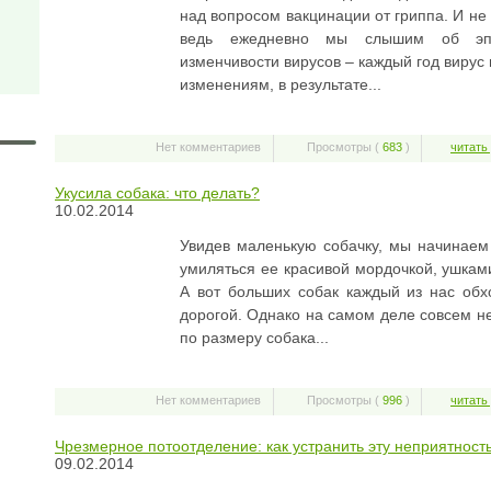
над вопросом вакцинации от гриппа. И не
ведь ежедневно мы слышим об эп
изменчивости вирусов – каждый год вирус
изменениям, в результате...
Нет комментариев
Просмотры (
683
)
читать
Укусила собака: что делать?
10.02.2014
Увидев маленькую собачку, мы начинаем
умиляться ее красивой мордочкой, ушкам
А вот больших собак каждый из нас обх
дорогой. Однако на самом деле совсем не
по размеру собака...
Нет комментариев
Просмотры (
996
)
читать
Чрезмерное потоотделение: как устранить эту неприятност
09.02.2014