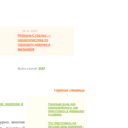
28.11.2022
Ребенок-Стрелец —
характеристика по
гороскопу девочек и
мальчиков
Всего статей:
3187
Горячие статьи
ию энергии и
Укропная вода для
новорождённого: как
приготовить в домашних
условиях
урно, многие
Что приготовить на
детский день рождения -