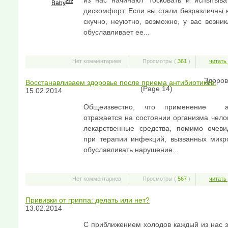
из нас начинают тосковать и испытыв
zzz
Baby
дискомфорт. Если вы стали безразличны к
скучно, неуютно, возможно, у вас возник
обуславливает ее...
Нет комментариев
Просмотры (
361
)
читать
Здоров
Восстанавливаем здоровье после приема антибиотиков.
(Page 14)
15.02.2014
Общеизвестно, что применение ан
отражается на состоянии организма чело
лекарственные средства, помимо очев
при терапии инфекций, вызванных микр
обуславливать нарушение...
Нет комментариев
Просмотры (
567
)
читать
Прививки от гриппа: делать или нет?
13.02.2014
С приближением холодов каждый из нас 