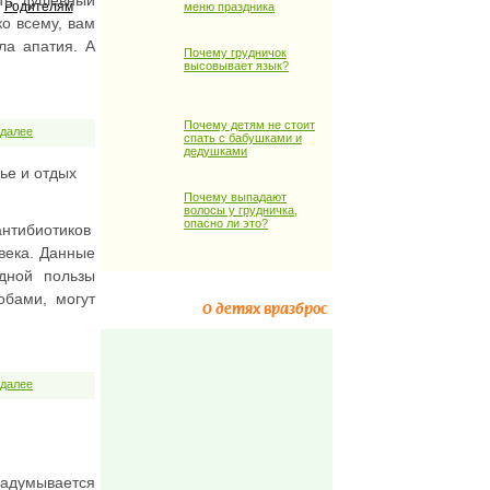
ать душевный
Родителям
меню праздника
о всему, вам
ла апатия. А
Почему грудничок
высовывает язык?
Почему детям не стоит
 далее
спать с бабушками и
дедушками
ье и отдых
Почему выпадают
волосы у грудничка,
опасно ли это?
тибиотиков
века. Данные
идной пользы
обами, могут
О детях вразброс
 далее
задумывается