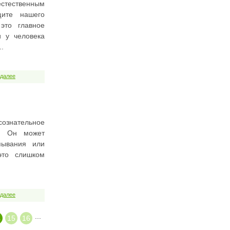
тественным
щите нашего
это главное
и у человека
..
 далее
знательное
а. Он может
пывания или
это слишком
 далее
...
4
15
16