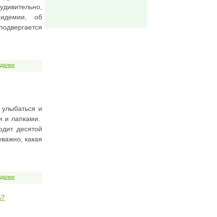
 удивительно,
идемии, об
 подвергается
 далее
 улыбаться и
и и лапками.
одит десятой
важно, какая
 далее
ь?