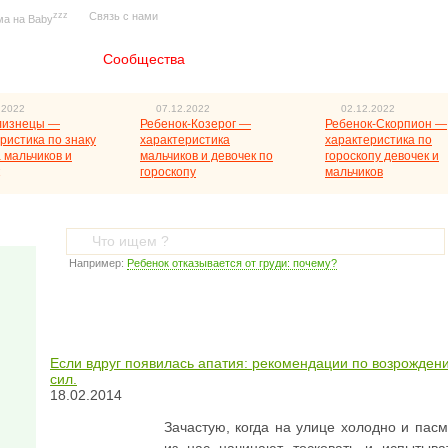
zzz
Связь с нами
ма на Baby
Главная
Сообщества
.2022
07.12.2022
02.12.2022
лизнецы —
Ребенок-Козерог —
Ребенок-Скорпион —
ристика по знаку
характеристика
характеристика по
 мальчиков и
мальчиков и девочек по
гороскопу девочек и
гороскопу
мальчиков
Например:
Ребенок отказывается от груди: почему?
Если вдруг появилась апатия: рекомендации по возрожден
сил.
18.02.2014
Зачастую, когда на улице холодно и пасм