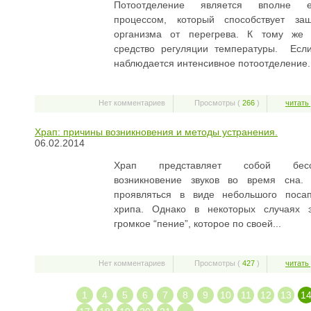
Потоотделение является вполне ес
процессом, который способствует за
организма от перегрева. К тому же 
средство регуляции температуры. Есл
наблюдается интенсивное потоотделение.
Нет комментариев
Просмотры (
266
)
читать
Храп: причины возникновения и методы устранения.
06.02.2014
Храп представляет собой бессо
возникновение звуков во время сн
проявляться в виде небольшого поса
хрипа. Однако в некоторых случаях 
громкое “пение”, которое по своей...
Нет комментариев
Просмотры (
427
)
читать
1
4
5
6
7
8
9
10
11
12
13
1