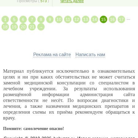
Просмотры (
573
)
читать далее
...
1
5
6
7
8
9
10
11
12
13
14
15
16
17
18
19
20
21
→
Реклама на сайте
Написать нам
Материал публикуется исключительно в ознакомительных
целях и ни при каких обстоятельствах не может считаться
заменой медицинской консультации со специалистом в
лечебном учреждении. За результаты использования
размещённой информации администрация сайта
ответственности не несёт. По вопросам диагностики и
лечения, а также назначения медицинских препаратов и
определения схемы их приёма рекомендуем обращаться к
врачу.
Помните: самолечение опасно!