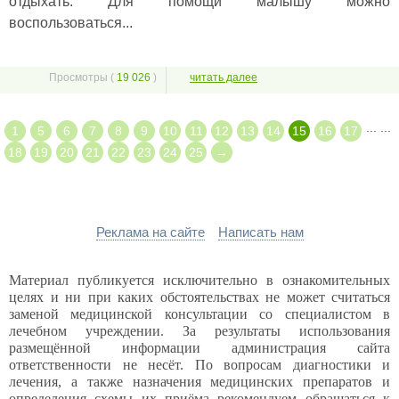
отдыхать. Для помощи малышу можно
воспользоваться...
Просмотры (
19 026
)
читать далее
...
...
1
5
6
7
8
9
10
11
12
13
14
15
16
17
18
19
20
21
22
23
24
25
→
Реклама на сайте
Написать нам
Материал публикуется исключительно в ознакомительных
целях и ни при каких обстоятельствах не может считаться
заменой медицинской консультации со специалистом в
лечебном учреждении. За результаты использования
размещённой информации администрация сайта
ответственности не несёт. По вопросам диагностики и
лечения, а также назначения медицинских препаратов и
определения схемы их приёма рекомендуем обращаться к