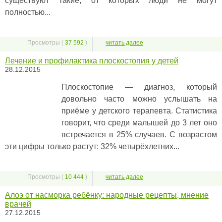
существуют такие, от которых люди не могут
полностью...
Просмотры (
37 592
)
читать далее
Лечение и профилактика плоскостопия у детей
28.12.2015
Плоскостопие — диагноз, который
довольно часто можно услышать на
приёме у детского терапевта. Статистика
говорит, что среди малышей до 3 лет оно
встречается в 25% случаев. С возрастом
эти цифры только растут: 32% четырёхлетних...
Просмотры (
10 444
)
читать далее
Алоэ от насморка ребёнку: народные рецепты, мнение
врачей
27.12.2015