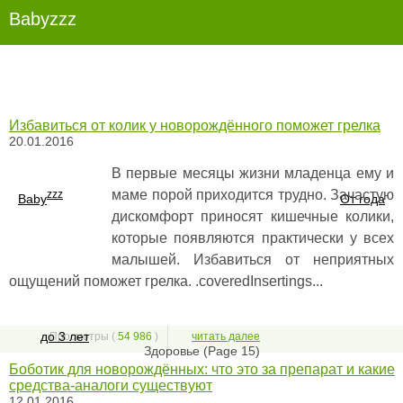
Babyzzz
Избавиться от колик у новорождённого поможет грелка
20.01.2016
В первые месяцы жизни младенца ему и
маме порой приходится трудно. Зачастую
zzz
Baby
От года
дискомфорт приносят кишечные колики,
которые появляются практически у всех
малышей. Избавиться от неприятных
ощущений поможет грелка. .coveredInsertings...
до 3 лет
Просмотры (
54 986
)
читать далее
Здоровье (Page 15)
Боботик для новорождённых: что это за препарат и какие
средства-аналоги существуют
12.01.2016