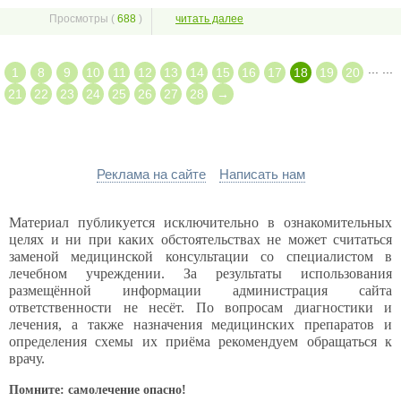
Просмотры (
688
)
читать далее
...
...
1
8
9
10
11
12
13
14
15
16
17
18
19
20
21
22
23
24
25
26
27
28
→
Реклама на сайте
Написать нам
Материал публикуется исключительно в ознакомительных
целях и ни при каких обстоятельствах не может считаться
заменой медицинской консультации со специалистом в
лечебном учреждении. За результаты использования
размещённой информации администрация сайта
ответственности не несёт. По вопросам диагностики и
лечения, а также назначения медицинских препаратов и
определения схемы их приёма рекомендуем обращаться к
врачу.
Помните: самолечение опасно!