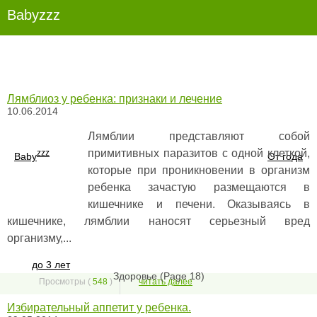
Babyzzz
Лямблиоз у ребенка: признаки и лечение
10.06.2014
Лямблии представляют собой
примитивных паразитов с одной клеткой,
zzz
Baby
От года
которые при проникновении в организм
ребенка зачастую размещаются в
кишечнике и печени. Оказываясь в
кишечнике, лямблии наносят серьезный вред
организму,...
до 3 лет
Здоровье (Page 18)
Просмотры (
548
)
читать далее
Избирательный аппетит у ребенка.