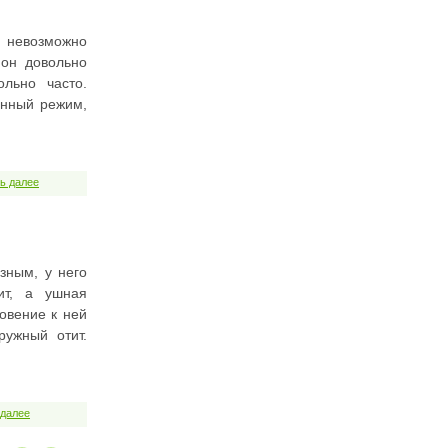
а невозможно
 он довольно
ольно часто.
енный режим,
ь далее
зным, у него
ит, а ушная
овение к ней
ужный отит.
 далее