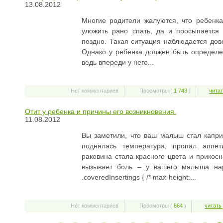
13.08.2012
Многие родители жалуются, что ребенк
уложить рано спать, да и просыпается
поздно. Такая ситуация наблюдается дов
Однако у ребенка должен быть определ
ведь впереди у него...
Нет комментариев
Просмотры (
1 743
)
читат
Отит у ребенка и причины его возникновения.
11.08.2012
Вы заметили, что ваш малыш стал капри
поднялась температура, пропал аппет
раковина стала красного цвета и прикосн
вызывает боль – у вашего малыша нар
.coveredInsertings { /* max-height:...
Нет комментариев
Просмотры (
864
)
читать