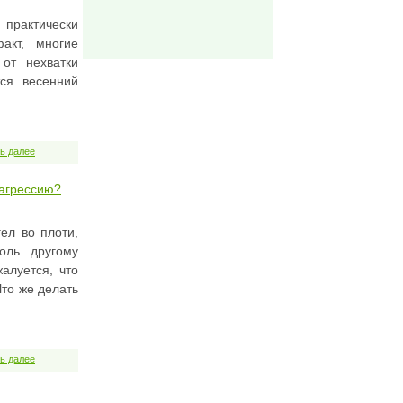
 практически
факт, многие
от нехватки
тся весенний
ь далее
 агрессию?
ел во плоти,
оль другому
алуется, что
Что же делать
ь далее