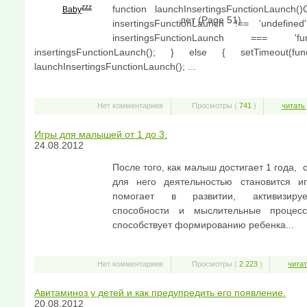
zzz
function launchInsertingsFunctionLaunch()
О
Baby
лет (Page 51)
insertingsFunctionLaunch !== 'undefine
insertingsFunctionLaunch === 'fu
insertingsFunctionLaunch(); } else { setTimeout(fu
launchInsertingsFunctionLaunch(); ...
Нет комментариев
Просмотры (
741
)
читать
Игры для малышей от 1 до 3.
24.08.2012
После того, как малыш достигает 1 года,
для него деятельностью становится и
помогает в развитии, активизиру
способности и мыслительные процес
способствует формированию ребенка...
Нет комментариев
Просмотры (
2 223
)
читат
Авитаминоз у детей и как предупредить его появление.
20.08.2012