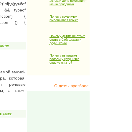
детский день рождения -
 { if (typeof
т года до 3
меню праздника
d' && typeof
nction') {
Почему грудничок
высовывает язык?
nction () {
Почему детям не стоит
спать с бабушками и
дедушками
 далее
Почему выпадают
волосы у грудничка,
опасно ли это?
 самой важной
гра, которая
ет речевые
О детях вразброс
сы, а также
ь далее