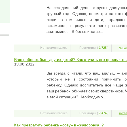
На сегодняшний день фрукты доступны
круглый год. Однако, несмотря на этот 
люди, в том числе и дети, страдают 
витаминов, в результате чего развивае
авитаминоз. В большинстве...
Нет комментариев
Просмотры (
1 725
)
читат
Ваш ребенок бьет других детей? Как отучить его проявлять
19.08.2012
Вы всегда считали, что ваш малыш – анг
который не в состоянии причинить б
ребенку. Однако воспитатель все чаще ж
ваш ребенок обижает своих сверстников. 
в этой ситуации? Необходимо...
Нет комментариев
Просмотры (
7 474
)
читат
Как превратить ребенка «сову» в «жаворонка»?