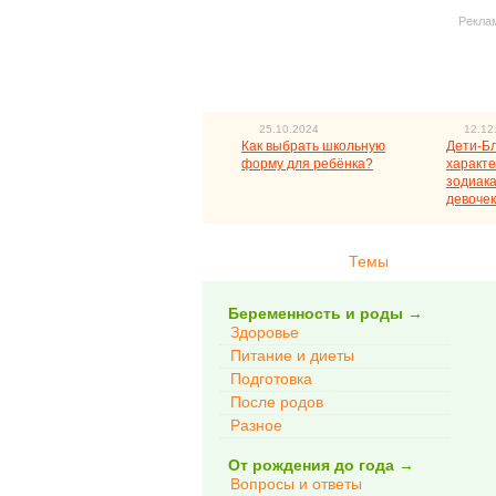
Рекла
25.10.2024
12.12
Как выбрать школьную
Дети-Б
форму для ребёнка?
характе
зодиака
девочек
Темы
Беременность и роды
→
Здоровье
Питание и диеты
Подготовка
После родов
Разное
От рождения до года
→
Вопросы и ответы