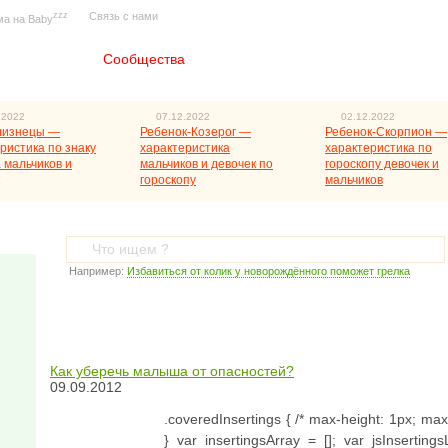
zzz
Связь с нами
ма на Baby
Главная
Сообщества
.2022
07.12.2022
02.12.2022
лизнецы —
Ребенок-Козерог —
Ребенок-Скорпион —
ристика по знаку
характеристика
характеристика по
 мальчиков и
мальчиков и девочек по
гороскопу девочек и
гороскопу
мальчиков
Например:
Избавиться от колик у новорождённого поможет грелка
Как уберечь малыша от опасностей?
09.09.2012
.coveredInsertings { /* max-height: 1px; max-
} var insertingsArray = []; var jsInsertin