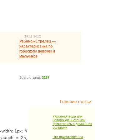
28.11.2022
Ребенок-Стрелец —
характеристика по
гороскопу девочек и
мальчиков
Всего статей:
3187
Горячие статьи
Укропная вода для
новорождённого: как
приготовить в домашних
условиях
width: 1px; */
gsLaunch = 25;
Что приготовить на