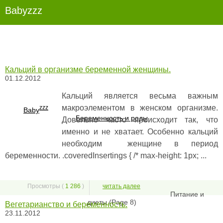
Babyzzz
Кальций в организме беременной женщины.
01.12.2012
Кальций является весьма важным
макроэлементом в женском организме.
zzz
Baby
Беременность и роды
Довольно часто происходит так, что
именно и не хватает. Особенно кальций
необходим женщине в период
беременности. .coveredInsertings { /* max-height: 1px; ...
Просмотры (
1 286
)
читать далее
Питание и
диеты (Page 8)
Вегетарианство и беременность.
23.11.2012