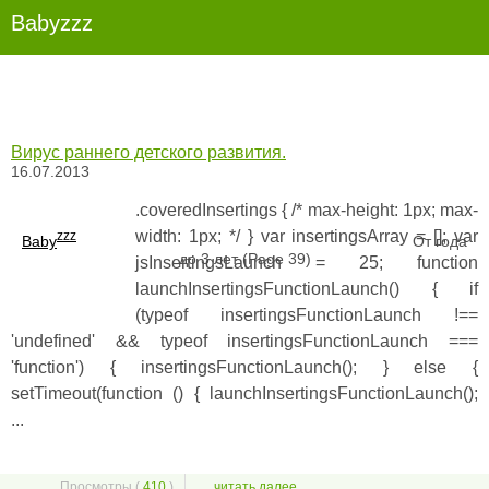
Babyzzz
Вирус раннего детского развития.
16.07.2013
.coveredInsertings { /* max-height: 1px; max-
width: 1px; */ } var insertingsArray = []; var
zzz
Baby
От года
до 3 лет (Page 39)
jsInsertingsLaunch = 25; function
launchInsertingsFunctionLaunch() { if
(typeof insertingsFunctionLaunch !==
'undefined' && typeof insertingsFunctionLaunch ===
'function') { insertingsFunctionLaunch(); } else {
setTimeout(function () { launchInsertingsFunctionLaunch();
...
Просмотры (
410
)
читать далее