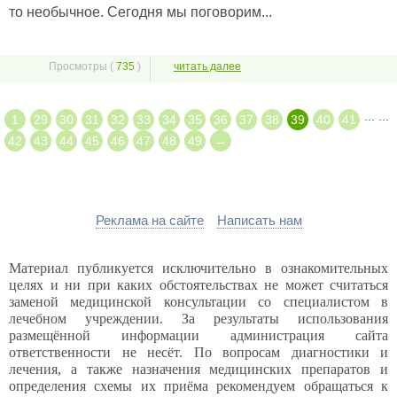
то необычное. Сегодня мы поговорим...
Просмотры (
735
)
читать далее
...
...
1
29
30
31
32
33
34
35
36
37
38
39
40
41
42
43
44
45
46
47
48
49
→
Реклама на сайте
Написать нам
Материал публикуется исключительно в ознакомительных
целях и ни при каких обстоятельствах не может считаться
заменой медицинской консультации со специалистом в
лечебном учреждении. За результаты использования
размещённой информации администрация сайта
ответственности не несёт. По вопросам диагностики и
лечения, а также назначения медицинских препаратов и
определения схемы их приёма рекомендуем обращаться к