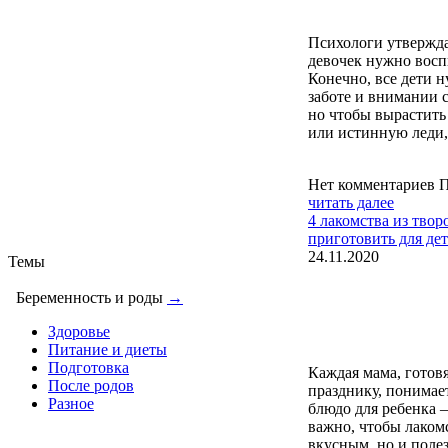
Психологи утвержда
девочек нужно восп
Конечно, все дети 
заботе и внимании 
но чтобы вырастит
или истинную леди,
Нет комментариев
П
читать далее
4 лакомства из твор
приготовить для де
24.11.2020
Темы
Беременность и роды
→
Здоровье
Питание и диеты
Подготовка
Каждая мама, готовя
После родов
празднику, понимает
Разное
блюдо для ребенка 
важно, чтобы лаком
вкусным, но и пол