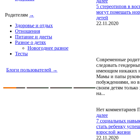
далее
5 стереотипов в во
могут помешать но
Родителям
→
детей
22.11.2020
Здоровье и отдых
Отношения
Питание и диеты
Разное о детях
Новогоднее разное
Тесты
Современные родит
следовать гендерны
Блоги пользователей →
имеющим никаких н
Мамы и папы руков
побуждениями, но в
своим детям только
на...
Нет комментариев
П
далее
7 социальных навык
стать ребенку успе
взрослой жизни
22.11.2020