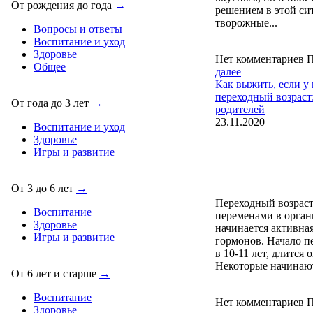
От рождения до года
→
решением в этой си
творожные...
Вопросы и ответы
Воспитание и уход
Здоровье
Нет комментариев
П
Общее
далее
Как выжить, если у
переходный возраст
От года до 3 лет
→
родителей
23.11.2020
Воспитание и уход
Здоровье
Игры и развитие
От 3 до 6 лет
→
Переходный возраст
Воспитание
переменами в орган
Здоровье
начинается активна
Игры и развитие
гормонов. Начало п
в 10-11 лет, длится о
Некоторые начинают
От 6 лет и старше
→
Воспитание
Нет комментариев
П
Здоровье