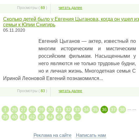
Просмотры (
69
)
читать далее
Сколько детей было у Евгения Цыганова, когда он ушел из
семьи к Юлии Снигирь
05.11.2020
Евгений Цыганов — актер, известный по
многим историческим и мистическим
российским фильмам. Насыщенными у
него являются не только трудовые будни,
но и личная жизнь. Многодетная семья С
Ириной Леоновой Евгений познакомился...
Просмотры (
83
)
читать далее
...
...
1
26
27
28
29
30
31
32
33
34
35
36
37
38
39
40
41
42
43
44
45
46
→
Реклама на сайте
Написать нам