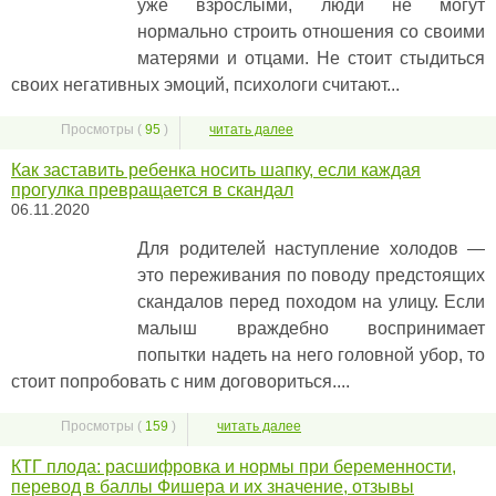
уже взрослыми, люди не могут
нормально строить отношения со своими
матерями и отцами. Не стоит стыдиться
своих негативных эмоций, психологи считают...
Просмотры (
95
)
читать далее
Как заставить ребенка носить шапку, если каждая
прогулка превращается в скандал
06.11.2020
Для родителей наступление холодов —
это переживания по поводу предстоящих
скандалов перед походом на улицу. Если
малыш враждебно воспринимает
попытки надеть на него головной убор, то
стоит попробовать с ним договориться....
Просмотры (
159
)
читать далее
КТГ плода: расшифровка и нормы при беременности,
перевод в баллы Фишера и их значение, отзывы